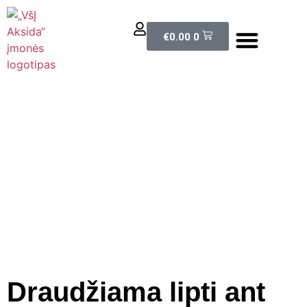
El. parduotuvė
€
0.00
0
Draudžiama lipti ant