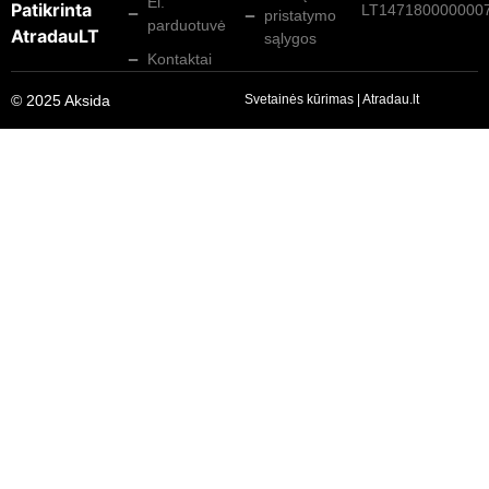
El.
Patikrinta
LT147180000000
pristatymo
parduotuvė
AtradauLT
sąlygos
Kontaktai
© 2025 Aksida
Svetainės kūrimas
|
Atradau.lt