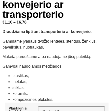
konvejerio ar
transporterio
€
1.10
–
€
6.78
Draudžiama lipti ant transporterio ar konvejerio
.
Gaminame įvairaus dydžio lenteles, stendus, ženklus,
paveikslus, nuotraukas.
Maketą paruošiame arba naudojame jūsų pateiktą.
Gamybai naudojamos medžiagos:
plastikas;
metalas;
stiklas;
keramika;
kompozicinės plokštės.
Plastikiniai