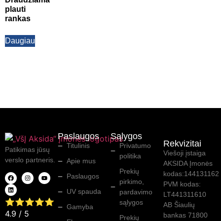
plauti
rankas
Daugiau
Paslaugos
Sąlygos
Rekvizitai
Titulinis
Privatumo
Patikimas jūsų
Viešoji įstaiga
politika
verslo partneris.
Apie mus
AKSIDA Įmonės
Prekių
kodas:144131162
Paslaugos
pirkimo,
PVM kodas:
UV spauda
pardavimo
LT441311610
⭐⭐⭐⭐⭐
sąlygos
AB Šiaulių
Gamyba
4.9
/ 5
bankas 71800
Prekių