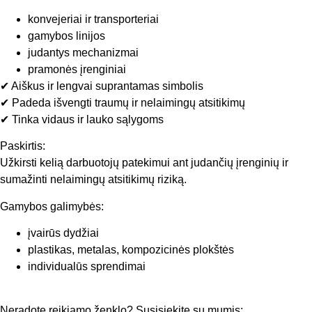
konvejeriai ir transporteriai
gamybos linijos
judantys mechanizmai
pramonės įrenginiai
✔ Aiškus ir lengvai suprantamas simbolis
✔ Padeda išvengti traumų ir nelaimingų atsitikimų
✔ Tinka vidaus ir lauko sąlygoms
Paskirtis:
Užkirsti kelią darbuotojų patekimui ant judančių įrenginių ir
sumažinti nelaimingų atsitikimų riziką.
Gamybos galimybės:
įvairūs dydžiai
plastikas, metalas, kompozicinės plokštės
individualūs sprendimai
Neradote reikiamo ženklo? Susisiekite su mumis: