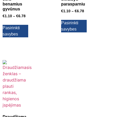
benamius
parasparniu
gyvūnus
€
1.10
–
€
6.78
€
1.10
–
€
6.78
Pasirinkti
Pasirinkti
savybes
savybes
Draudžiama