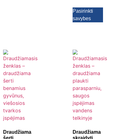
Pasirinkti
savybes
Draudžiama
Draudžiama
šerti
skraidyti