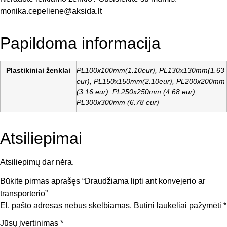
monika.cepeliene@aksida.lt
Papildoma informacija
Plastikiniai ženklai
PL100x100mm(1.10eur), PL130x130mm(1.63
eur), PL150x150mm(2.10eur), PL200x200mm
(3.16 eur), PL250x250mm (4.68 eur),
PL300x300mm (6.78 eur)
Atsiliepimai
Atsiliepimų dar nėra.
Būkite pirmas aprašęs “Draudžiama lipti ant konvejerio ar
transporterio”
El. pašto adresas nebus skelbiamas.
Būtini laukeliai pažymėti
*
Jūsų įvertinimas
*