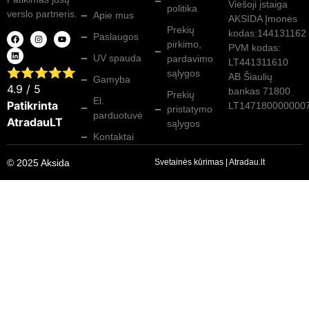
Viešoji įstaiga
politika
verslo partneris.
Apie mus
AKSIDA Įmonės
Prekių
kodas:144131162
Paslaugos
pirkimo,
PVM kodas:
UV spauda
pardavimo
LT441311610
⭐⭐⭐⭐⭐
sąlygos
AB Šiaulių
Gamyba
4.9
/ 5
bankas 71800
Prekių
El.
Patikrinta
LT147180000000
pristatymo
parduotuvė
AtradauLT
sąlygos
Kontaktai
© 2025 Aksida
Svetainės kūrimas
|
Atradau.lt