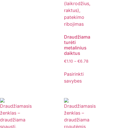
Draudžiama
turėti
metalinius
daiktus
€
1.10
–
€
6.78
Pasirinkti
savybes