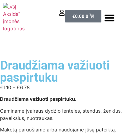
El. parduotuvė
€
0.00
0
Draudžiama važiuoti
paspirtuku
€
1.10
–
€
6.78
Draudžiama važiuoti paspirtuku.
Gaminame įvairaus dydžio lenteles, stendus, ženklus,
paveikslus, nuotraukas.
Maketą paruošiame arba naudojame jūsų pateiktą.