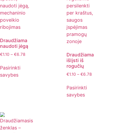
Draudžiama
naudoti jėgą
Draudžiama
€
1.10
–
€
6.78
išlįsti iš
rogučių
Pasirinkti
savybes
€
1.10
–
€
6.78
Pasirinkti
savybes