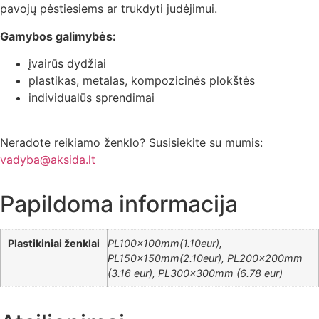
pavojų pėstiesiems ar trukdyti judėjimui.
Gamybos galimybės:
įvairūs dydžiai
plastikas, metalas, kompozicinės plokštės
individualūs sprendimai
Neradote reikiamo ženklo? Susisiekite su mumis:
vadyba@aksida.lt
Papildoma informacija
Plastikiniai ženklai
PL100x100mm(1.10eur),
PL150x150mm(2.10eur), PL200x200mm
(3.16 eur), PL300x300mm (6.78 eur)