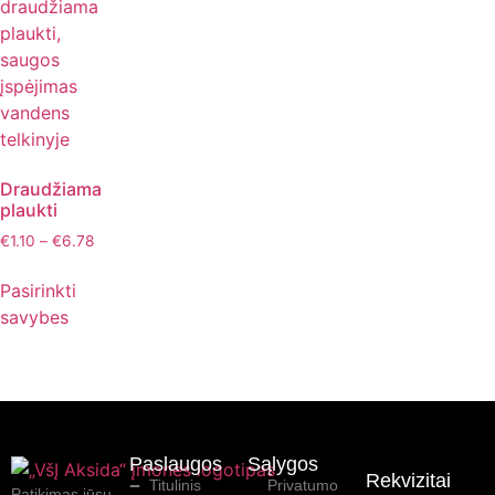
Draudžiama
plaukti
€
1.10
–
€
6.78
Pasirinkti
savybes
Paslaugos
Sąlygos
Rekvizitai
Titulinis
Privatumo
Patikimas jūsų