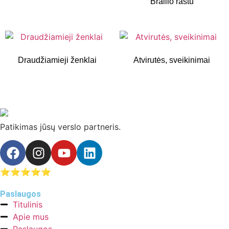
Brailio raštu
Draudžiamieji ženklai
Atvirutės, sveikinimai
Patikimas jūsų verslo partneris.
⭐⭐⭐⭐⭐
4.9
/ 5
Patikrinta AtradauLT
Paslaugos
Titulinis
Apie mus