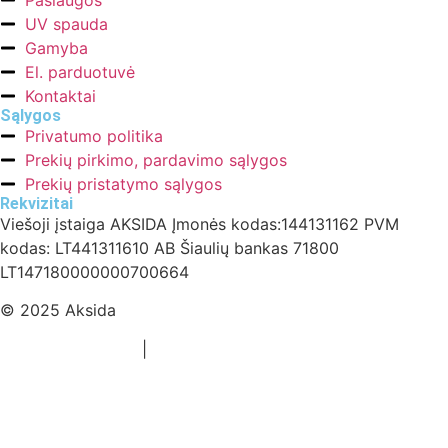
Paslaugos
UV spauda
Gamyba
El. parduotuvė
Kontaktai
Sąlygos
Privatumo politika
Prekių pirkimo, pardavimo sąlygos
Prekių pristatymo sąlygos
Rekvizitai
Viešoji įstaiga AKSIDA Įmonės kodas:144131162 PVM
kodas: LT441311610 AB Šiaulių bankas 71800
LT147180000000700664
© 2025 Aksida
Svetainės kūrimas
|
Atradau.lt