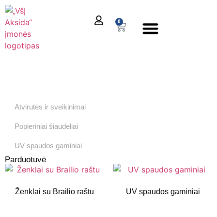
0
El. parduotuvė
Atvirutės ir sveikinimai
Popieriniai šiaudeliai
UV spaudos gaminiai
Parduotuvė
Ženklai su Brailio raštu
UV spaudos gaminiai