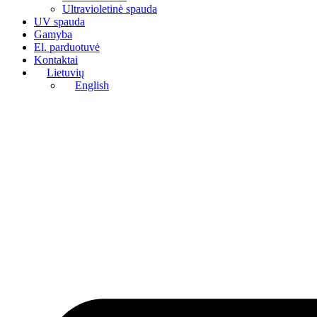
Ultravioletinė spauda
UV spauda
Gamyba
El. parduotuvė
Kontaktai
Lietuvių
English