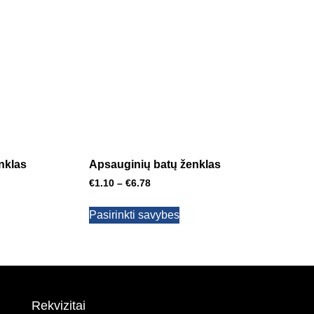
nklas
Apsauginių batų ženklas
€
1.10
–
€
6.78
Pasirinkti savybes
Rekvizitai