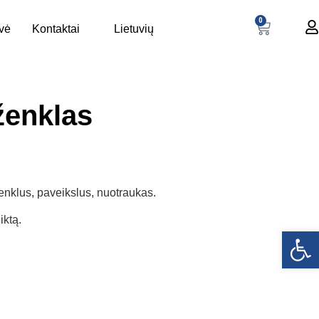
0
uvė
Kontaktai
Lietuvių
 ženklas
enklus, paveikslus, nuotraukas.
ktą.
Open