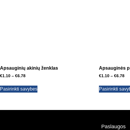
Apsauginių akinių ženklas
Apsauginės pr
€
1.10
–
€
6.78
€
1.10
–
€
6.78
Pasirinkti savybes
Pasirinkti sav
Paslaugos