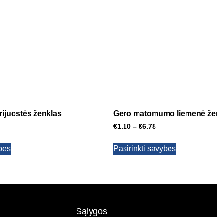
ijuostės ženklas
Gero matomumo liemenė že
€
1.10
–
€
6.78
ybes
Pasirinkti savybes
Sąlygos