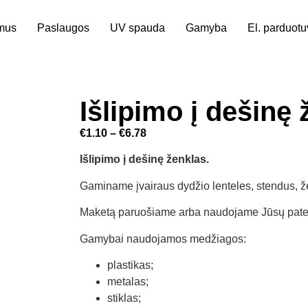
mus
Paslaugos
UV spauda
Gamyba
El. parduot
Išlipimo į dešinę
€
1.10
–
€
6.78
Išlipimo į dešinę ženklas.
Gaminame įvairaus dydžio lenteles, stendus, ž
Maketą paruošiame arba naudojame Jūsų patei
Gamybai naudojamos medžiagos:
plastikas;
metalas;
stiklas;