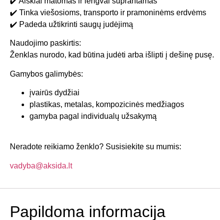
✔️ Aiškiai matomas ir lengvai suprantamas
✔️ Tinka viešosioms, transporto ir pramoninėms erdvėms
✔️ Padeda užtikrinti saugų judėjimą
Naudojimo paskirtis:
Ženklas nurodo, kad būtina judėti arba išlipti į dešinę pusę.
Gamybos galimybės:
įvairūs dydžiai
plastikas, metalas, kompozicinės medžiagos
gamyba pagal individualų užsakymą
Neradote reikiamo ženklo? Susisiekite su mumis:
vadyba@aksida.lt
Papildoma informacija