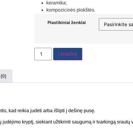
keramika;
kompozicinės plokštės.
Plastikiniai ženklai
Į krepšelį
 (0)
s, kad reikia judėti arba išlipti į dešinę pusę.
judėjimo kryptį, siekiant užtikrinti saugumą ir tvarkingą srautų