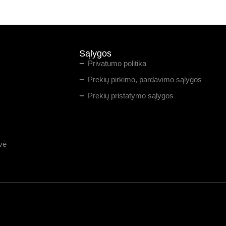
Sąlygos
Privatumo politika
Prekių pirkimo, pardavimo sąlygos
Prekių pristatymo sąlygos
vė