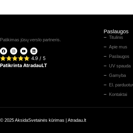
Paslaugos
Titulinis
Patikimas jūsų verslo partneris.
Apie mus
Paslaugos
⭐⭐⭐⭐⭐
4.9
/ 5
Patikrinta AtradauLT
UV spauda
Gamyba
El. parduotu
Kontaktai
© 2025 Aksida
Svetainės kūrimas
|
Atradau.lt