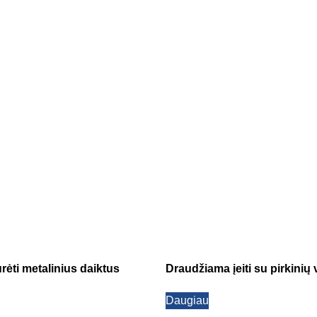
rėti metalinius daiktus
Draudžiama įeiti su pirkinių 
Daugiau