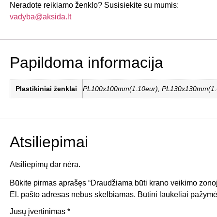
Neradote reikiamo ženklo? Susisiekite su mumis:
vadyba@aksida.lt
Papildoma informacija
Plastikiniai ženklai
PL100x100mm(1.10eur), PL130x130mm(1.63
Atsiliepimai
Atsiliepimų dar nėra.
Būkite pirmas aprašęs “Draudžiama būti krano veikimo zono
El. pašto adresas nebus skelbiamas.
Būtini laukeliai pažymė
Jūsų įvertinimas
*