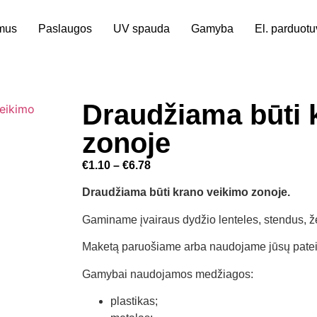
mus
Paslaugos
UV spauda
Gamyba
El. parduot
Draudžiama būti 
zonoje
€
1.10
–
€
6.78
Draudžiama būti krano veikimo zonoje.
Gaminame įvairaus dydžio lenteles, stendus, ž
Maketą paruošiame arba naudojame jūsų patei
Gamybai naudojamos medžiagos:
plastikas;