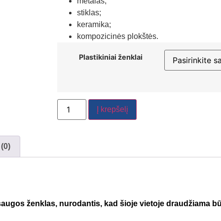
metalas;
stiklas;
keramika;
kompozicinės plokštės.
Plastikiniai ženklai
Į krepšelį
 (0)
augos ženklas, nurodantis, kad šioje vietoje draudžiama bū