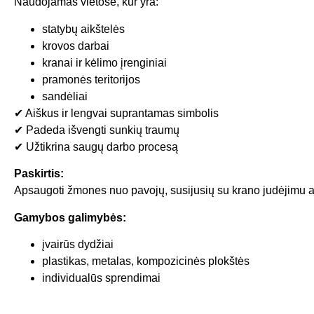
Naudojamas vietose, kur yra:
statybų aikštelės
krovos darbai
kranai ir kėlimo įrenginiai
pramonės teritorijos
sandėliai
✔ Aiškus ir lengvai suprantamas simbolis
✔ Padeda išvengti sunkių traumų
✔ Užtikrina saugų darbo procesą
Paskirtis:
Apsaugoti žmones nuo pavojų, susijusių su krano judėjimu ar
Gamybos galimybės:
įvairūs dydžiai
plastikas, metalas, kompozicinės plokštės
individualūs sprendimai