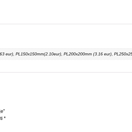
 eur), PL150x150mm(2.10eur), PL200x200mm (3.16 eur), PL250x25
je”
ti
*