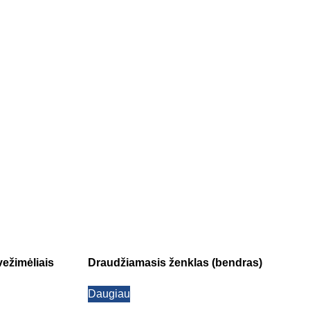
vežimėliais
Draudžiamasis ženklas (bendras)
Daugiau