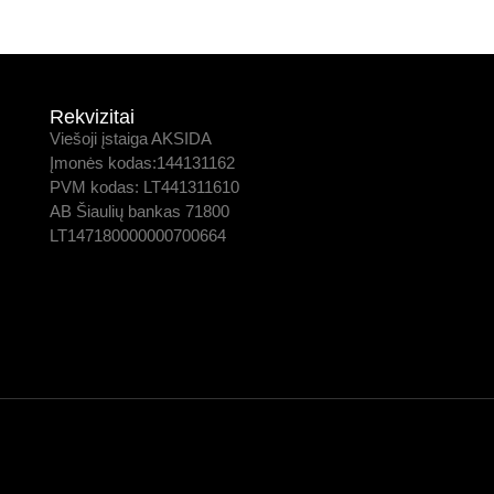
Rekvizitai
Viešoji įstaiga AKSIDA
Įmonės kodas:144131162
PVM kodas: LT441311610
AB Šiaulių bankas 71800
LT147180000000700664