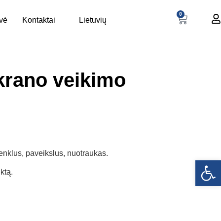
0
uvė
Kontaktai
Lietuvių
krano veikimo
enklus, paveikslus, nuotraukas.
Open
ktą.