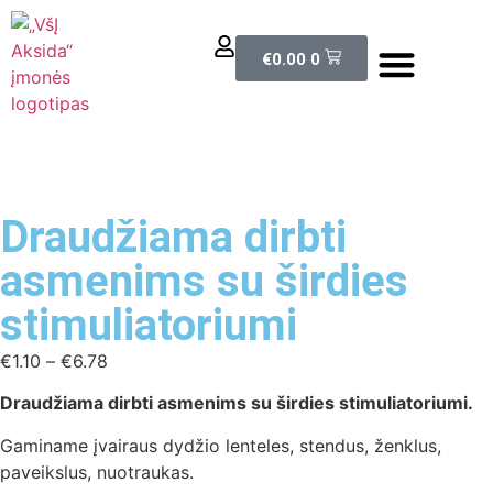
El. parduotuvė
€
0.00
0
Draudžiama dirbti
asmenims su širdies
stimuliatoriumi
€
1.10
–
€
6.78
Draudžiama dirbti asmenims su širdies stimuliatoriumi.
Gaminame įvairaus dydžio lenteles, stendus, ženklus,
paveikslus, nuotraukas.