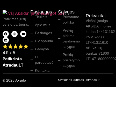
Paslaugos
Sąlygos
Rekvizitai
Titulinis
Privatumo
Patikimas jūsų
Viešoji įstaiga
politika
verslo partneris.
Apie mus
AKSIDA Įmonės
Prekių
kodas:144131162
Paslaugos
pirkimo,
PVM kodas:
UV spauda
pardavimo
LT441311610
⭐⭐⭐⭐⭐
sąlygos
AB Šiaulių
Gamyba
4.9
/ 5
bankas 71800
Prekių
El.
Patikrinta
LT147180000000
pristatymo
parduotuvė
AtradauLT
sąlygos
Kontaktai
© 2025 Aksida
Svetainės kūrimas
|
Atradau.lt