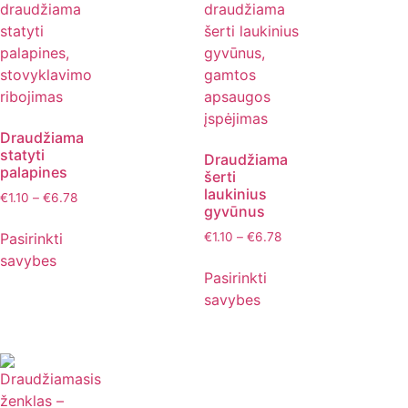
Draudžiama
statyti
Draudžiama
palapines
šerti
laukinius
€
1.10
–
€
6.78
gyvūnus
Pasirinkti
€
1.10
–
€
6.78
savybes
Pasirinkti
savybes