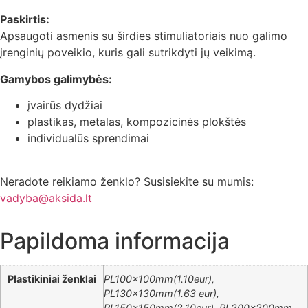
Paskirtis:
Apsaugoti asmenis su širdies stimuliatoriais nuo galimo
įrenginių poveikio, kuris gali sutrikdyti jų veikimą.
Gamybos galimybės:
įvairūs dydžiai
plastikas, metalas, kompozicinės plokštės
individualūs sprendimai
Neradote reikiamo ženklo? Susisiekite su mumis:
vadyba@aksida.lt
Papildoma informacija
Plastikiniai ženklai
PL100x100mm(1.10eur),
PL130x130mm(1.63 eur),
PL150x150mm(2.10eur), PL200x200mm