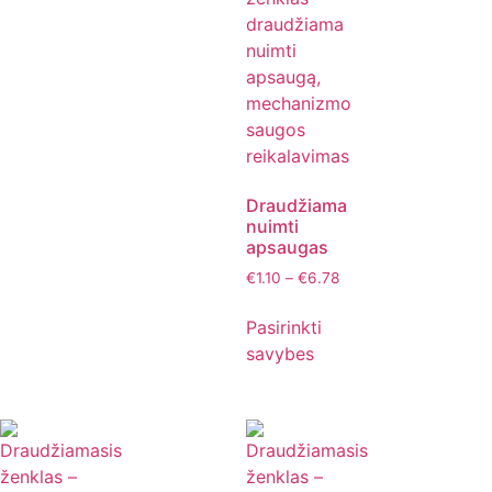
Draudžiama
nuimti
apsaugas
€
1.10
–
€
6.78
Pasirinkti
savybes