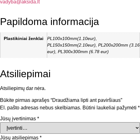
vadyba@aksida.lt
Papildoma informacija
Plastikiniai ženklai
PL100x100mm(1.10eur),
PL150x150mm(2.10eur), PL200x200mm (3.16
eur), PL300x300mm (6.78 eur)
Atsiliepimai
Atsiliepimų dar nėra.
Būkite pirmas aprašęs “Draudžiama lipti ant paviršiaus”
El. pašto adresas nebus skelbiamas.
Būtini laukeliai pažymėti
*
Jūsų įvertinimas
*
Jūsų atsiliepimas
*