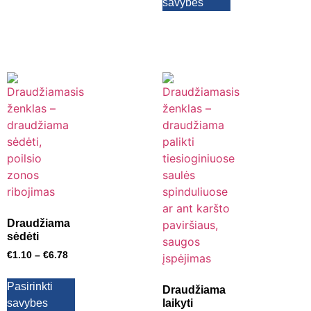
savybes
Draudžiama
sėdėti
€
1.10
–
€
6.78
Pasirinkti
Draudžiama
savybes
laikyti