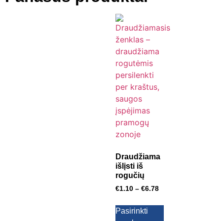
Draudžiama
išlįsti iš
rogučių
€
1.10
–
€
6.78
Pasirinkti