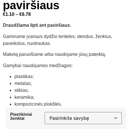
paviršiaus
€
1.10
–
€
6.78
Draudžiama lipti ant paviršiaus.
Gaminame įvairaus dydžio lenteles, stendus, ženklus,
paveikslus, nuotraukas.
Maketą paruošiame arba naudojame jūsų pateiktą.
Gamybai naudojamos medžiagos:
plastikas;
metalas;
stiklas;
keramika;
kompozicinės plokštės.
Plastikiniai
ženklai