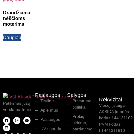
Draudžiama
nėščioms
moterims
Daugiau
Paslaugos
Sąlygos
Rekvizitai
Titulinis
Privatumo
Patikimas jūsų
Viešoji įstaiga
politika
verslo partneris.
Apie mus
AKSIDA Įmonės
Prekių
kodas:144131162
Paslaugos
pirkimo,
PVM kodas:
UV spauda
pardavimo
LT441311610