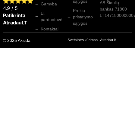
⭐⭐⭐⭐⭐
sąlygos
AB Šiaulių
Gamyba
4.9
/ 5
bankas 71800
Prekių
El.
Patikrinta
LT147180000000
pristatymo
parduotuvė
AtradauLT
sąlygos
Kontaktai
© 2025 Aksida
Svetainės kūrimas
|
Atradau.lt