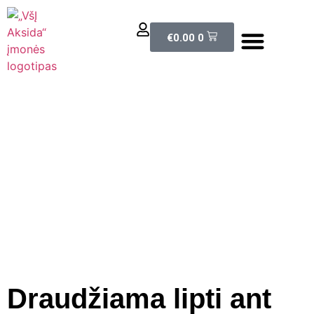
El. parduotuvė
€
0.00
0
Draudžiama lipti ant