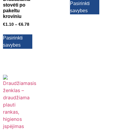
Pasirinkti
stovėti po
savybes
pakeltu
kroviniu
€
1.10
–
€
6.78
Pasirinkti
savybes