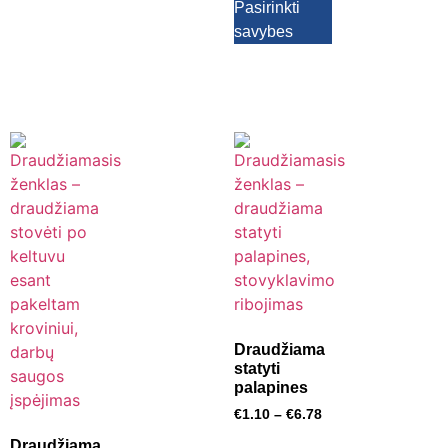
Pasirinkti
savybes
Draudžiama
statyti
palapines
€
1.10
–
€
6.78
Draudžiama