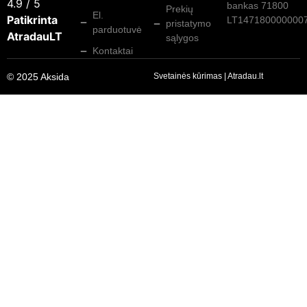
4.9
/ 5
bankas 71800
Prekių
El.
Patikrinta
LT147180000000
pristatymo
parduotuvė
AtradauLT
sąlygos
Kontaktai
© 2025 Aksida
Svetainės kūrimas
|
Atradau.lt