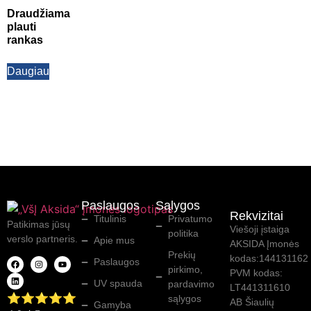
Draudžiama
plauti
rankas
Daugiau
Paslaugos
Sąlygos
Rekvizitai
Titulinis
Privatumo
Patikimas jūsų
Viešoji įstaiga
politika
verslo partneris.
Apie mus
AKSIDA Įmonės
Prekių
kodas:144131162
Paslaugos
pirkimo,
PVM kodas:
UV spauda
pardavimo
LT441311610
⭐⭐⭐⭐⭐
sąlygos
AB Šiaulių
Gamyba