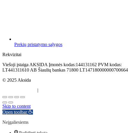
Prekių pristatymo sąlygos
Rekvizitai
Viešoji įstaiga AKSIDA Įmonės kodas:144131162 PVM kodas:
LT441311610 AB Šiaulių bankas 71800 LT147180000000700664
© 2025 Aksida
Svetainės kūrimas
|
Atradau.lt
Skip to content
Open toolbar
Neįgaliesiems
Padidinti tekstą