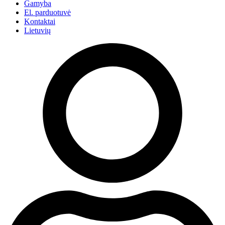
Gamyba
El. parduotuvė
Kontaktai
Lietuvių