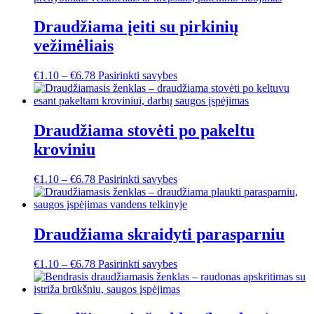
Draudžiama įeiti su pirkinių
vežimėliais
This
€
1.10
–
€
6.78
Pasirinkti savybes
product
has
multiple
variants.
Draudžiama stovėti po pakeltu
The
kroviniu
options
may
be
This
€
1.10
–
€
6.78
Pasirinkti savybes
chosen
product
on
has
the
multiple
product
variants.
Draudžiama skraidyti parasparniu
page
The
options
This
€
1.10
–
€
6.78
Pasirinkti savybes
may
product
be
has
chosen
multiple
on
variants.