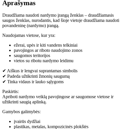
Aprašymas
Draudžiama naudoti nardymo įrangą ženklas – draudžiamasis
saugos ženklas, nurodantis, kad šioje vietoje draudžiama naudoti
povandeninę (nardymo) įrangą.
Naudojamas vietose, kur yra:
ežerai, upės ir kiti vandens telkiniai
pavojingos ar riboto naudojimo zonos
saugomos teritorijos
vietos su ribotu nardymo leidimu
✔ Aiškus ir lengvai suprantamas simbolis
✔ Padeda užtikrinti žmonių saugumą
✔ Tinka vidaus ir lauko sąlygoms
Paskirtis:
Apriboti nardymo veiklą pavojingose ar saugomose vietose ir
užtikrinti saugią aplinką.
Gamybos galimybės:
įvairūs dydžiai
plastikas, metalas, kompozicinės plokštės