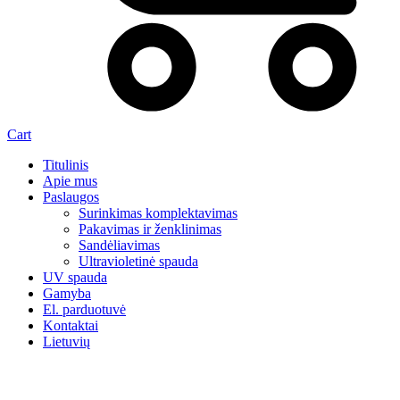
Cart
Titulinis
Apie mus
Paslaugos
Surinkimas komplektavimas
Pakavimas ir ženklinimas
Sandėliavimas
Ultravioletinė spauda
UV spauda
Gamyba
El. parduotuvė
Kontaktai
Lietuvių