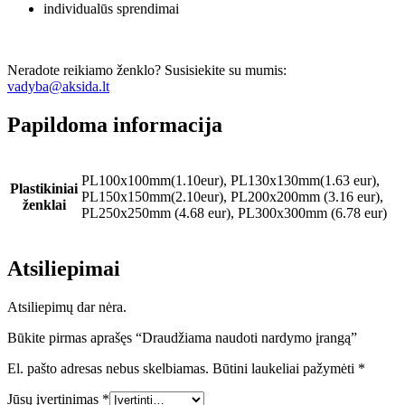
individualūs sprendimai
Neradote reikiamo ženklo? Susisiekite su mumis:
vadyba@aksida.lt
Papildoma informacija
PL100x100mm(1.10eur), PL130x130mm(1.63 eur),
Plastikiniai
PL150x150mm(2.10eur), PL200x200mm (3.16 eur),
ženklai
PL250x250mm (4.68 eur), PL300x300mm (6.78 eur)
Atsiliepimai
Atsiliepimų dar nėra.
Būkite pirmas aprašęs “Draudžiama naudoti nardymo įrangą”
El. pašto adresas nebus skelbiamas.
Būtini laukeliai pažymėti
*
Jūsų įvertinimas
*