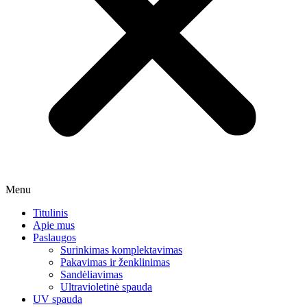
Menu
Titulinis
Apie mus
Paslaugos
Surinkimas komplektavimas
Pakavimas ir ženklinimas
Sandėliavimas
Ultravioletinė spauda
UV spauda