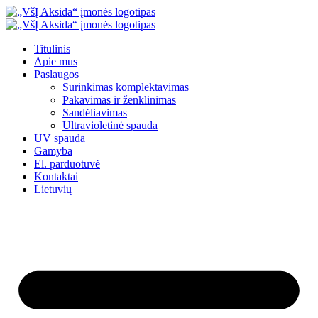
Eiti
prie
turinio
Titulinis
Apie mus
Paslaugos
Surinkimas komplektavimas
Pakavimas ir ženklinimas
Sandėliavimas
Ultravioletinė spauda
UV spauda
Gamyba
El. parduotuvė
Kontaktai
Lietuvių