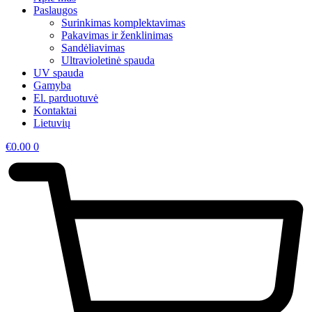
Paslaugos
Surinkimas komplektavimas
Pakavimas ir ženklinimas
Sandėliavimas
Ultravioletinė spauda
UV spauda
Gamyba
El. parduotuvė
Kontaktai
Lietuvių
€
0.00
0