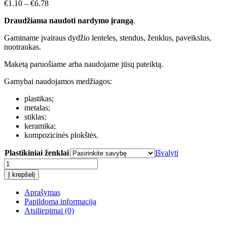
€
1.10
–
€
6.78
Draudžiama naudoti nardymo įrangą
.
Gaminame įvairaus dydžio lenteles, stendus, ženklus, paveikslus,
nuotraukas.
Maketą paruošiame arba naudojame jūsų pateiktą.
Gamybai naudojamos medžiagos:
plastikas;
metalas;
stiklas;
keramika;
kompozicinės plokštės.
Plastikiniai ženklai
Išvalyti
produkto
kiekis:
Į krepšelį
Draudžiama
naudoti
Aprašymas
nardymo
Papildoma informacija
įrangą
Atsiliepimai (0)