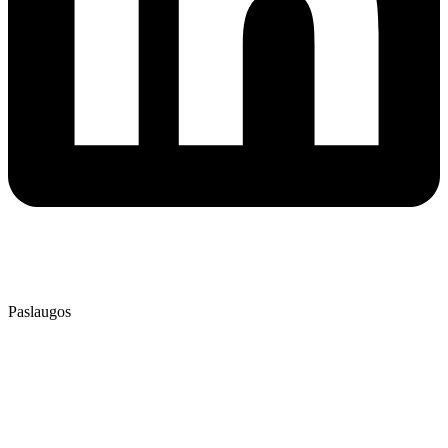
⭐⭐⭐⭐⭐
4.9
/ 5
Patikrinta AtradauLT
Paslaugos