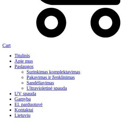
Cart
Titulinis
Apie mus
Paslaugos
Surinkimas komplektavimas
Pakavimas ir ženklinimas
Sandėliavimas
Ultravioletinė spauda
UV spauda
Gamyba
El. parduotuvė
Kontaktai
Lietuvių