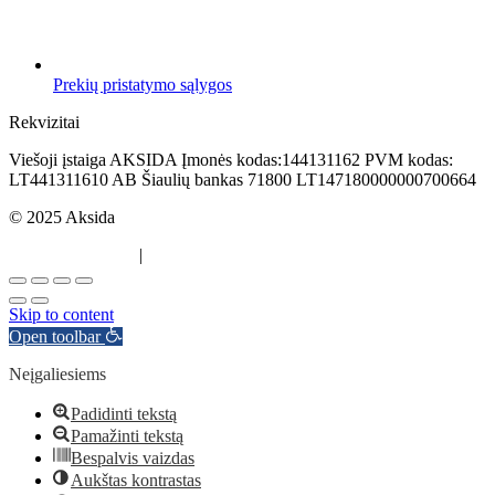
Prekių pristatymo sąlygos
Rekvizitai
Viešoji įstaiga AKSIDA Įmonės kodas:144131162 PVM kodas:
LT441311610 AB Šiaulių bankas 71800 LT147180000000700664
© 2025 Aksida
Svetainės kūrimas
|
Atradau.lt
Skip to content
Open toolbar
Neįgaliesiems
Padidinti tekstą
Pamažinti tekstą
Bespalvis vaizdas
Aukštas kontrastas