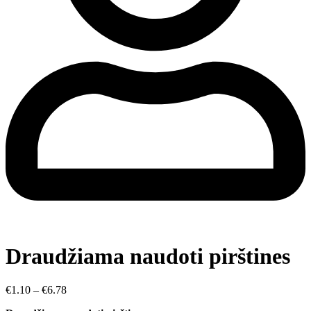
Draudžiama naudoti pirštines
€
1.10
–
€
6.78