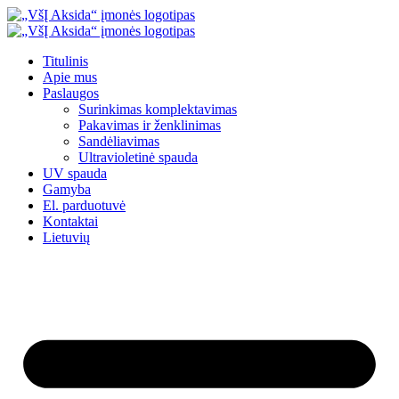
Eiti
prie
turinio
Titulinis
Apie mus
Paslaugos
Surinkimas komplektavimas
Pakavimas ir ženklinimas
Sandėliavimas
Ultravioletinė spauda
UV spauda
Gamyba
El. parduotuvė
Kontaktai
Lietuvių