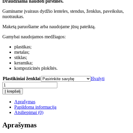
Draudžiama naudoti pirštines.
Gaminame įvairaus dydžio lenteles, stendus, ženklus, paveikslus,
nuotraukas.
Maketą paruošiame arba naudojame jūsų pateiktą.
Gamybai naudojamos medžiagos:
plastikas;
metalas;
stiklas;
keramika;
kompozicinės plokštės.
Plastikiniai ženklai
Išvalyti
produkto
kiekis:
Į krepšelį
Draudžiama
naudoti
Aprašymas
pirštines
Papildoma informacija
Atsiliepimai (0)
Aprašymas