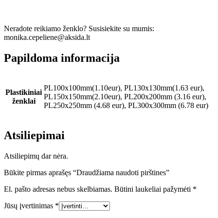
Neradote reikiamo ženklo? Susisiekite su mumis:
monika.cepeliene@aksida.lt
Papildoma informacija
PL100x100mm(1.10eur), PL130x130mm(1.63 eur),
Plastikiniai
PL150x150mm(2.10eur), PL200x200mm (3.16 eur),
ženklai
PL250x250mm (4.68 eur), PL300x300mm (6.78 eur)
Atsiliepimai
Atsiliepimų dar nėra.
Būkite pirmas aprašęs “Draudžiama naudoti pirštines”
El. pašto adresas nebus skelbiamas.
Būtini laukeliai pažymėti
*
Jūsų įvertinimas
*