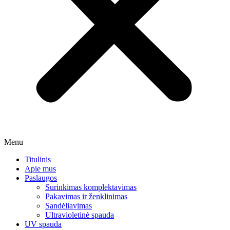
Menu
Titulinis
Apie mus
Paslaugos
Surinkimas komplektavimas
Pakavimas ir ženklinimas
Sandėliavimas
Ultravioletinė spauda
UV spauda