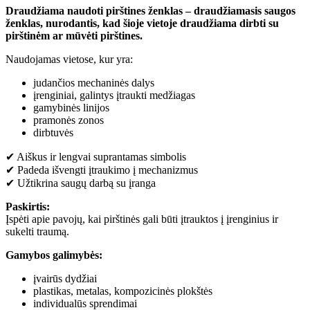
Draudžiama naudoti pirštines ženklas – draudžiamasis saugos
ženklas, nurodantis, kad šioje vietoje draudžiama dirbti su
pirštinėm ar mūvėti pirštines.
Naudojamas vietose, kur yra:
judančios mechaninės dalys
įrenginiai, galintys įtraukti medžiagas
gamybinės linijos
pramonės zonos
dirbtuvės
✔ Aiškus ir lengvai suprantamas simbolis
✔ Padeda išvengti įtraukimo į mechanizmus
✔ Užtikrina saugų darbą su įranga
Paskirtis:
Įspėti apie pavojų, kai pirštinės gali būti įtrauktos į įrenginius ir
sukelti traumą.
Gamybos galimybės:
įvairūs dydžiai
plastikas, metalas, kompozicinės plokštės
individualūs sprendimai