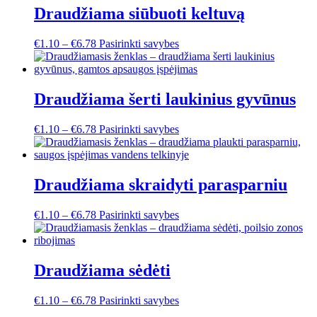
Draudžiama siūbuoti keltuvą
This
€
1.10
–
€
6.78
Pasirinkti savybes
product
has
multiple
variants.
Draudžiama šerti laukinius gyvūnus
The
options
This
€
1.10
–
€
6.78
Pasirinkti savybes
may
product
be
has
chosen
multiple
on
variants.
Draudžiama skraidyti parasparniu
the
The
product
options
page
This
€
1.10
–
€
6.78
Pasirinkti savybes
may
product
be
has
chosen
multiple
on
variants.
Draudžiama sėdėti
the
The
product
options
page
This
€
1.10
–
€
6.78
Pasirinkti savybes
may
product
be