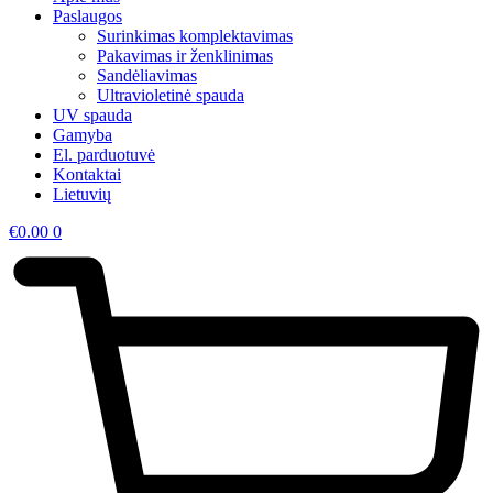
Paslaugos
Surinkimas komplektavimas
Pakavimas ir ženklinimas
Sandėliavimas
Ultravioletinė spauda
UV spauda
Gamyba
El. parduotuvė
Kontaktai
Lietuvių
€
0.00
0