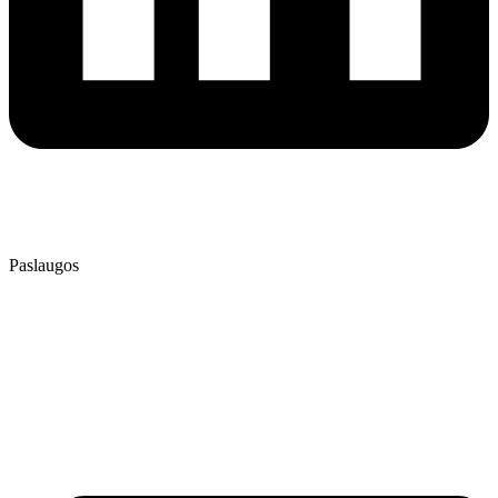
⭐⭐⭐⭐⭐
4.9
/ 5
Patikrinta AtradauLT
Paslaugos