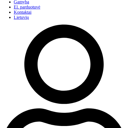
Gamyba
El. parduotuvė
Kontaktai
Lietuvių