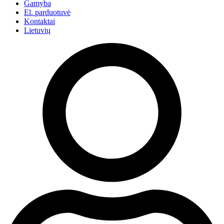
Gamyba
El. parduotuvė
Kontaktai
Lietuvių