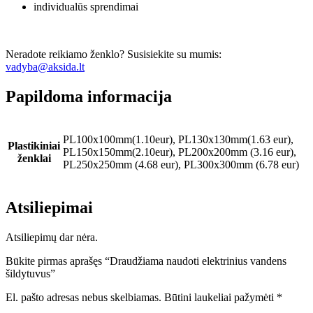
individualūs sprendimai
Neradote reikiamo ženklo? Susisiekite su mumis:
vadyba@aksida.lt
Papildoma informacija
PL100x100mm(1.10eur), PL130x130mm(1.63 eur),
Plastikiniai
PL150x150mm(2.10eur), PL200x200mm (3.16 eur),
ženklai
PL250x250mm (4.68 eur), PL300x300mm (6.78 eur)
Atsiliepimai
Atsiliepimų dar nėra.
Būkite pirmas aprašęs “Draudžiama naudoti elektrinius vandens
šildytuvus”
El. pašto adresas nebus skelbiamas.
Būtini laukeliai pažymėti
*