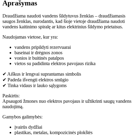
Aprašymas
Draudžiama naudoti vandens šildytuvus ženklas – draudžiamasis
saugos ženklas, nurodantis, kad šioje vietoje draudžiama naudoti
vandens kaitinimo spiralę ar kitus elektrinius šildymo prietaisus.
Naudojamas vietose, kur yra:
vandens pripildyti rezervuarai
baseinai ir drėgnos zonos
vonios ir buitinės patalpos
vietos su padidinta elektros pavojaus rizika
✔ Aiškus ir lengvai suprantamas simbolis
✔ Padeda išvengti elektros smūgio
✔ Tinka vidaus ir lauko sąlygoms
Paskirtis:
Apsaugoti žmones nuo elektros pavojaus ir užtikrinti saugų vandens
naudojimą.
Gamybos galimybės:
įvairūs dydžiai
plastikas, metalas, kompozicinės plokštės