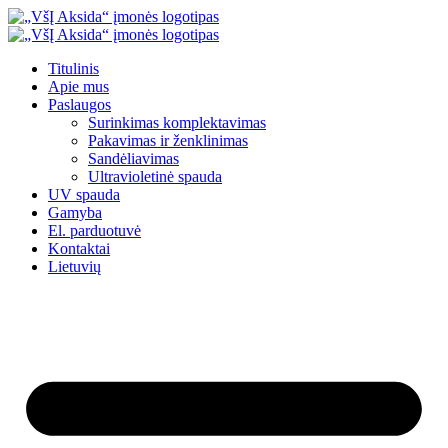
Eiti
prie
turinio
Titulinis
Apie mus
Paslaugos
Surinkimas komplektavimas
Pakavimas ir ženklinimas
Sandėliavimas
Ultravioletinė spauda
UV spauda
Gamyba
El. parduotuvė
Kontaktai
Lietuvių