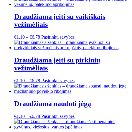
Draudžiama įeiti su vaikiškais
vežimėliais
This
€
1.10
–
€
6.78
Pasirinkti savybes
product
has
multiple
variants.
Draudžiama įeiti su pirkinių
The
vežimėliais
options
may
be
This
€
1.10
–
€
6.78
Pasirinkti savybes
chosen
product
on
has
the
multiple
product
variants.
Draudžiama naudoti jėgą
page
The
options
This
€
1.10
–
€
6.78
Pasirinkti savybes
may
product
be
has
chosen
multiple