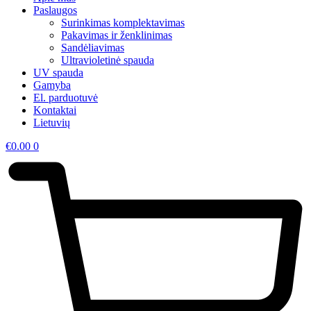
Paslaugos
Surinkimas komplektavimas
Pakavimas ir ženklinimas
Sandėliavimas
Ultravioletinė spauda
UV spauda
Gamyba
El. parduotuvė
Kontaktai
Lietuvių
€
0.00
0