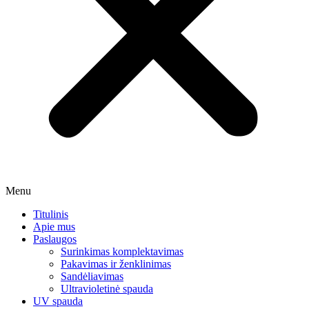
Menu
Titulinis
Apie mus
Paslaugos
Surinkimas komplektavimas
Pakavimas ir ženklinimas
Sandėliavimas
Ultravioletinė spauda
UV spauda