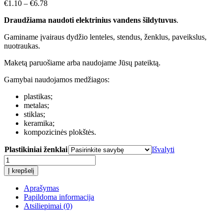
€
1.10
–
€
6.78
Draudžiama naudoti elektrinius vandens šildytuvus
.
Gaminame įvairaus dydžio lenteles, stendus, ženklus, paveikslus,
nuotraukas.
Maketą paruošiame arba naudojame Jūsų pateiktą.
Gamybai naudojamos medžiagos:
plastikas;
metalas;
stiklas;
keramika;
kompozicinės plokštės.
Plastikiniai ženklai
Išvalyti
produkto
kiekis:
Į krepšelį
Draudžiama
naudoti
Aprašymas
elektrinius
Papildoma informacija
vandens
Atsiliepimai (0)
šildytuvus