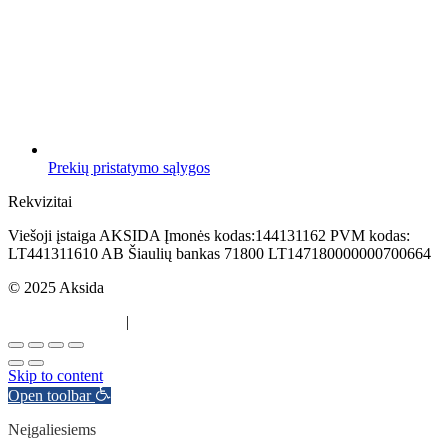
Prekių pristatymo sąlygos
Rekvizitai
Viešoji įstaiga AKSIDA Įmonės kodas:144131162 PVM kodas:
LT441311610 AB Šiaulių bankas 71800 LT147180000000700664
© 2025 Aksida
Svetainės kūrimas
|
Atradau.lt
Skip to content
Open toolbar
Neįgaliesiems