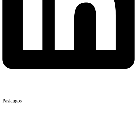
⭐⭐⭐⭐⭐
4.9
/ 5
Patikrinta AtradauLT
Paslaugos