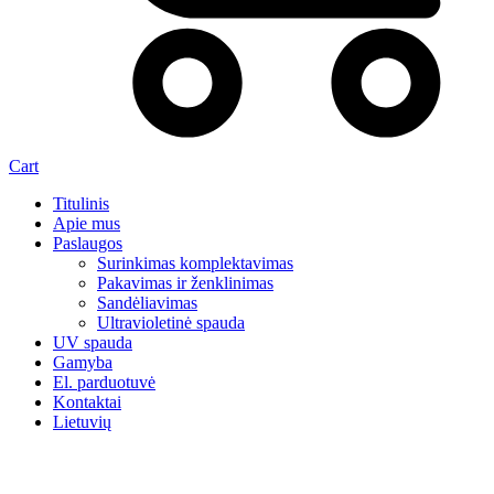
Cart
Titulinis
Apie mus
Paslaugos
Surinkimas komplektavimas
Pakavimas ir ženklinimas
Sandėliavimas
Ultravioletinė spauda
UV spauda
Gamyba
El. parduotuvė
Kontaktai
Lietuvių