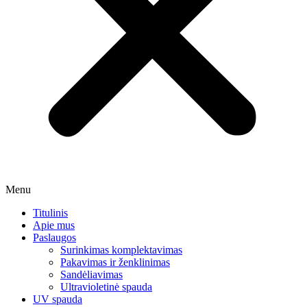
Menu
Titulinis
Apie mus
Paslaugos
Surinkimas komplektavimas
Pakavimas ir ženklinimas
Sandėliavimas
Ultravioletinė spauda
UV spauda