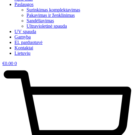
Paslaugos
Surinkimas komplektavimas
Pakavimas ir ženklinimas
Sandėliavimas
Ultravioletinė spauda
UV spauda
Gamyba
El. parduotuvė
Kontaktai
Lietuvių
€
0.00
0