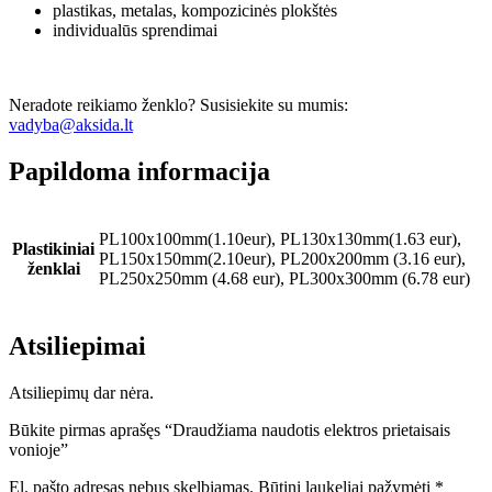
plastikas, metalas, kompozicinės plokštės
individualūs sprendimai
Neradote reikiamo ženklo? Susisiekite su mumis:
vadyba@aksida.lt
Papildoma informacija
PL100x100mm(1.10eur), PL130x130mm(1.63 eur),
Plastikiniai
PL150x150mm(2.10eur), PL200x200mm (3.16 eur),
ženklai
PL250x250mm (4.68 eur), PL300x300mm (6.78 eur)
Atsiliepimai
Atsiliepimų dar nėra.
Būkite pirmas aprašęs “Draudžiama naudotis elektros prietaisais
vonioje”
El. pašto adresas nebus skelbiamas.
Būtini laukeliai pažymėti
*