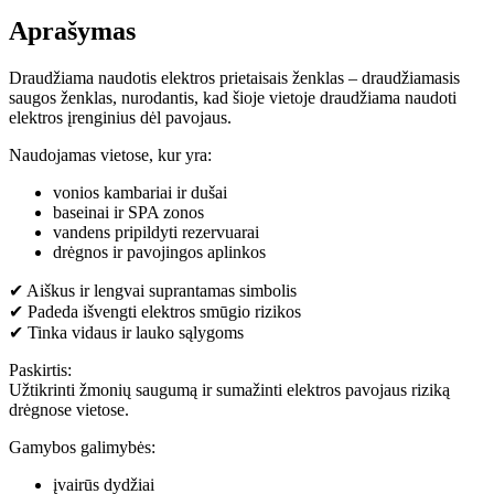
Aprašymas
Draudžiama naudotis elektros prietaisais ženklas – draudžiamasis
saugos ženklas, nurodantis, kad šioje vietoje draudžiama naudoti
elektros įrenginius dėl pavojaus.
Naudojamas vietose, kur yra:
vonios kambariai ir dušai
baseinai ir SPA zonos
vandens pripildyti rezervuarai
drėgnos ir pavojingos aplinkos
✔ Aiškus ir lengvai suprantamas simbolis
✔ Padeda išvengti elektros smūgio rizikos
✔ Tinka vidaus ir lauko sąlygoms
Paskirtis:
Užtikrinti žmonių saugumą ir sumažinti elektros pavojaus riziką
drėgnose vietose.
Gamybos galimybės:
įvairūs dydžiai