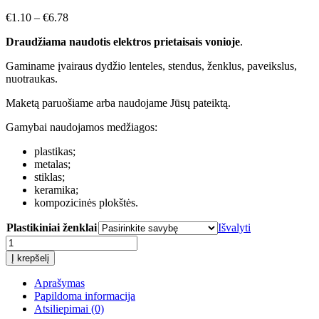
€
1.10
–
€
6.78
Draudžiama naudotis elektros prietaisais vonioje
.
Gaminame įvairaus dydžio lenteles, stendus, ženklus, paveikslus,
nuotraukas.
Maketą paruošiame arba naudojame Jūsų pateiktą.
Gamybai naudojamos medžiagos:
plastikas;
metalas;
stiklas;
keramika;
kompozicinės plokštės.
Plastikiniai ženklai
Išvalyti
produkto
kiekis:
Į krepšelį
Draudžiama
naudotis
Aprašymas
elektros
Papildoma informacija
prietaisais
Atsiliepimai (0)
vonioje