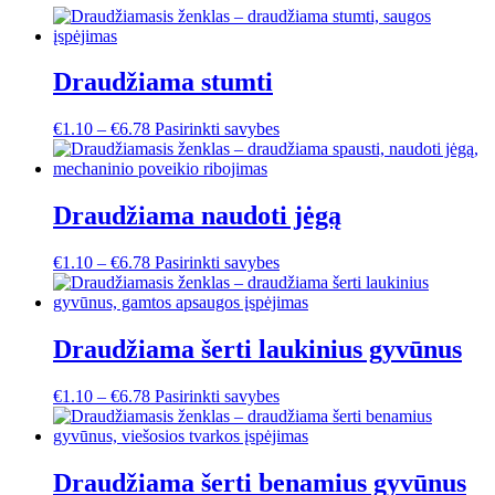
Draudžiama stumti
This
€
1.10
–
€
6.78
Pasirinkti savybes
product
has
multiple
variants.
Draudžiama naudoti jėgą
The
options
This
€
1.10
–
€
6.78
Pasirinkti savybes
may
product
be
has
chosen
multiple
on
variants.
Draudžiama šerti laukinius gyvūnus
the
The
product
options
page
This
€
1.10
–
€
6.78
Pasirinkti savybes
may
product
be
has
chosen
multiple
on
variants.
Draudžiama šerti benamius gyvūnus
the
The