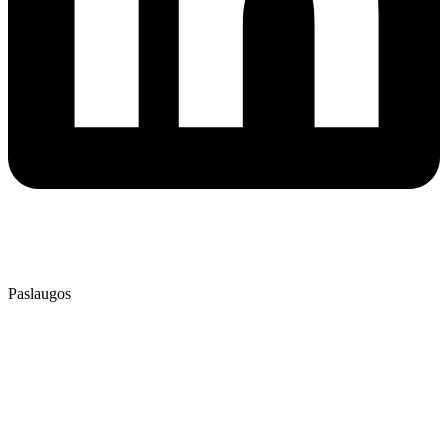
⭐⭐⭐⭐⭐
4.9
/ 5
Patikrinta AtradauLT
Paslaugos