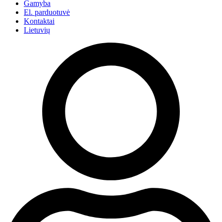
Gamyba
El. parduotuvė
Kontaktai
Lietuvių