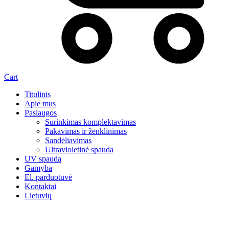
Cart
Titulinis
Apie mus
Paslaugos
Surinkimas komplektavimas
Pakavimas ir ženklinimas
Sandėliavimas
Ultravioletinė spauda
UV spauda
Gamyba
El. parduotuvė
Kontaktai
Lietuvių