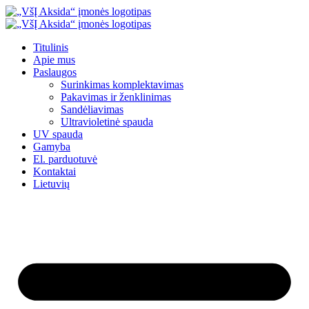
Eiti
prie
turinio
Titulinis
Apie mus
Paslaugos
Surinkimas komplektavimas
Pakavimas ir ženklinimas
Sandėliavimas
Ultravioletinė spauda
UV spauda
Gamyba
El. parduotuvė
Kontaktai
Lietuvių