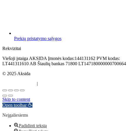
Prekių pristatymo sąlygos
Rekvizitai
Viešoji įstaiga AKSIDA Įmonės kodas:144131162 PVM kodas:
LT441311610 AB Šiaulių bankas 71800 LT147180000000700664
© 2025 Aksida
Svetainės kūrimas
|
Atradau.lt
Skip to content
Open toolbar
Neįgaliesiems
Padidinti tekstą