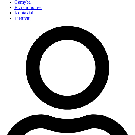
Gamyba
El. parduotuvė
Kontaktai
Lietuvių