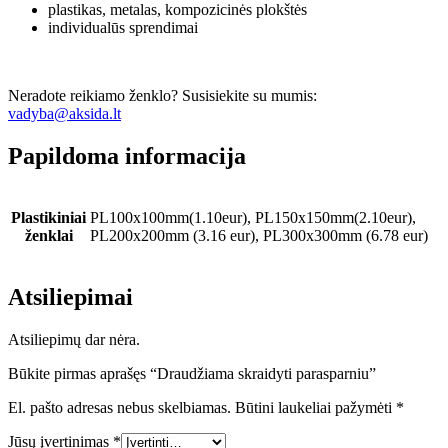
plastikas, metalas, kompozicinės plokštės
individualūs sprendimai
Neradote reikiamo ženklo? Susisiekite su mumis:
vadyba@aksida.lt
Papildoma informacija
Plastikiniai
PL100x100mm(1.10eur), PL150x150mm(2.10eur),
ženklai
PL200x200mm (3.16 eur), PL300x300mm (6.78 eur)
Atsiliepimai
Atsiliepimų dar nėra.
Būkite pirmas aprašęs “Draudžiama skraidyti parasparniu”
El. pašto adresas nebus skelbiamas.
Būtini laukeliai pažymėti
*
Jūsų įvertinimas
*