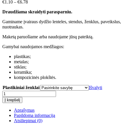
€
1.10
–
€
6.78
Draudžiama skraidyti parasparniu.
Gaminame įvairaus dydžio lenteles, stendus, ženklus, paveikslus,
nuotraukas.
Maketą paruošiame arba naudojame jūsų pateiktą.
Gamybai naudojamos medžiagos:
plastikas;
metalas;
stiklas;
keramika;
kompozicinės plokštės.
Plastikiniai ženklai
Išvalyti
produkto
kiekis:
Į krepšelį
Draudžiama
skraidyti
Aprašymas
parasparniu
Papildoma informacija
Atsiliepimai (0)