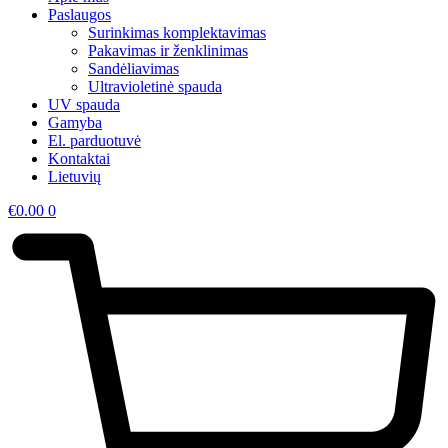
Paslaugos
Surinkimas komplektavimas
Pakavimas ir ženklinimas
Sandėliavimas
Ultravioletinė spauda
UV spauda
Gamyba
El. parduotuvė
Kontaktai
Lietuvių
€
0.00
0