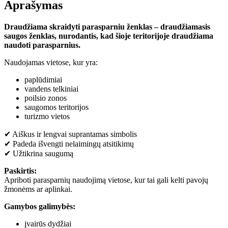
Aprašymas
Draudžiama skraidyti parasparniu ženklas – draudžiamasis
saugos ženklas, nurodantis, kad šioje teritorijoje draudžiama
naudoti parasparnius.
Naudojamas vietose, kur yra:
paplūdimiai
vandens telkiniai
poilsio zonos
saugomos teritorijos
turizmo vietos
✔ Aiškus ir lengvai suprantamas simbolis
✔ Padeda išvengti nelaimingų atsitikimų
✔ Užtikrina saugumą
Paskirtis:
Apriboti parasparnių naudojimą vietose, kur tai gali kelti pavojų
žmonėms ar aplinkai.
Gamybos galimybės:
įvairūs dydžiai