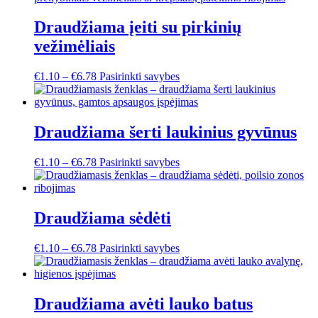
Draudžiama įeiti su pirkinių
vežimėliais
This
€
1.10
–
€
6.78
Pasirinkti savybes
product
has
multiple
variants.
Draudžiama šerti laukinius gyvūnus
The
options
This
€
1.10
–
€
6.78
Pasirinkti savybes
may
product
be
has
chosen
multiple
on
variants.
Draudžiama sėdėti
the
The
product
options
page
This
€
1.10
–
€
6.78
Pasirinkti savybes
may
product
be
has
chosen
multiple
on
variants.
Draudžiama avėti lauko batus
the
The
product