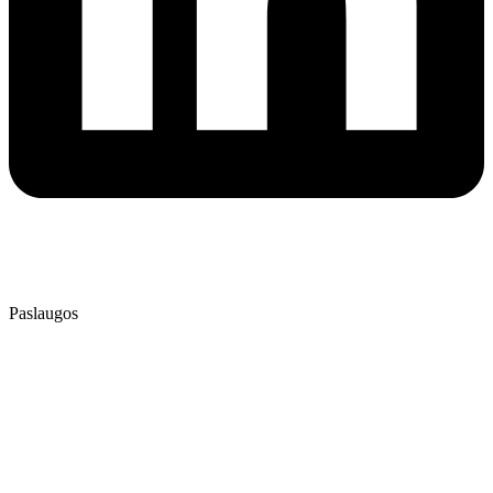
⭐⭐⭐⭐⭐
4.9
/ 5
Patikrinta AtradauLT
Paslaugos