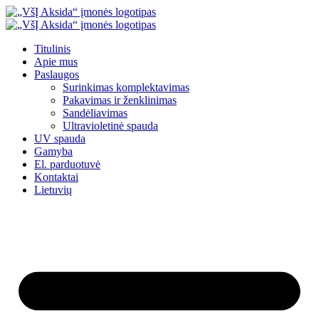
Eiti
prie
turinio
Titulinis
Apie mus
Paslaugos
Surinkimas komplektavimas
Pakavimas ir ženklinimas
Sandėliavimas
Ultravioletinė spauda
UV spauda
Gamyba
El. parduotuvė
Kontaktai
Lietuvių