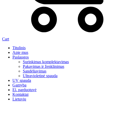
Cart
Titulinis
Apie mus
Paslaugos
Surinkimas komplektavimas
Pakavimas ir ženklinimas
Sandėliavimas
Ultravioletinė spauda
UV spauda
Gamyba
El. parduotuvė
Kontaktai
Lietuvių