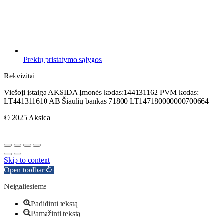
Prekių pristatymo sąlygos
Rekvizitai
Viešoji įstaiga AKSIDA Įmonės kodas:144131162 PVM kodas:
LT441311610 AB Šiaulių bankas 71800 LT147180000000700664
© 2025 Aksida
Svetainės kūrimas
|
Atradau.lt
Skip to content
Open toolbar
Neįgaliesiems
Padidinti tekstą
Pamažinti tekstą