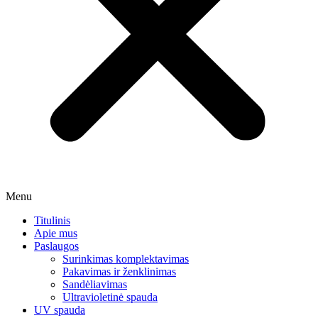
Menu
Titulinis
Apie mus
Paslaugos
Surinkimas komplektavimas
Pakavimas ir ženklinimas
Sandėliavimas
Ultravioletinė spauda
UV spauda