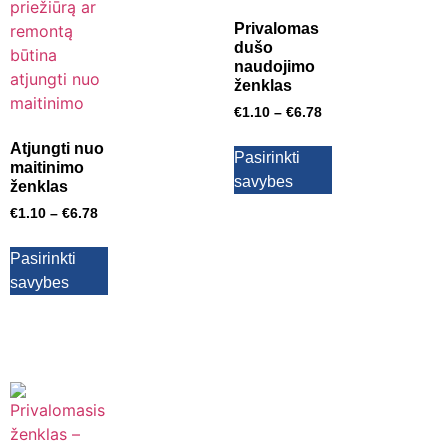
Privalomas
dušo
naudojimo
ženklas
€
1.10
–
€
6.78
Atjungti nuo
Pasirinkti
maitinimo
savybes
ženklas
€
1.10
–
€
6.78
Pasirinkti
savybes