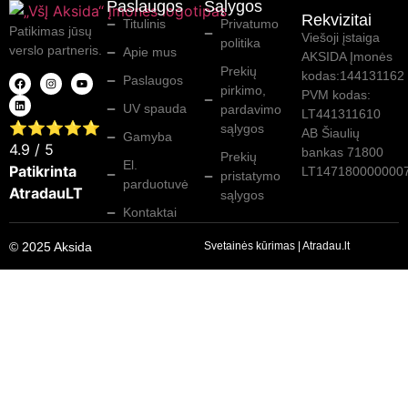
Paslaugos
Sąlygos
Rekvizitai
Titulinis
Privatumo
Patikimas jūsų
Viešoji įstaiga
politika
verslo partneris.
Apie mus
AKSIDA Įmonės
Prekių
kodas:144131162
Paslaugos
pirkimo,
PVM kodas:
UV spauda
pardavimo
LT441311610
⭐⭐⭐⭐⭐
sąlygos
AB Šiaulių
Gamyba
4.9
/ 5
bankas 71800
Prekių
El.
Patikrinta
LT147180000000
pristatymo
parduotuvė
AtradauLT
sąlygos
Kontaktai
© 2025 Aksida
Svetainės kūrimas
|
Atradau.lt