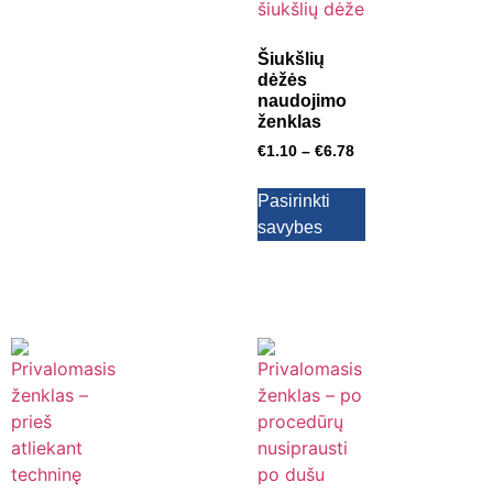
Šiukšlių
dėžės
naudojimo
ženklas
€
1.10
–
€
6.78
Pasirinkti
savybes