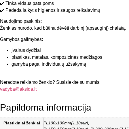
✔️ Tinka vidaus patalpoms
✔️ Padeda laikytis higienos ir saugos reikalavimų
Naudojimo paskirtis:
Ženklas nurodo, kad būtina dėvėti darbinį (apsauginį) chalatą.
Gamybos galimybės:
įvairūs dydžiai
plastikas, metalas, kompozicinės medžiagos
gamyba pagal individualų užsakymą
Neradote reikiamo ženklo? Susisiekite su mumis:
vadyba@aksida.lt
Papildoma informacija
Plastikiniai ženklai
PL100x100mm(1.10eur),
PL150x150mm(2.10eur), PL200x200mm (3.16