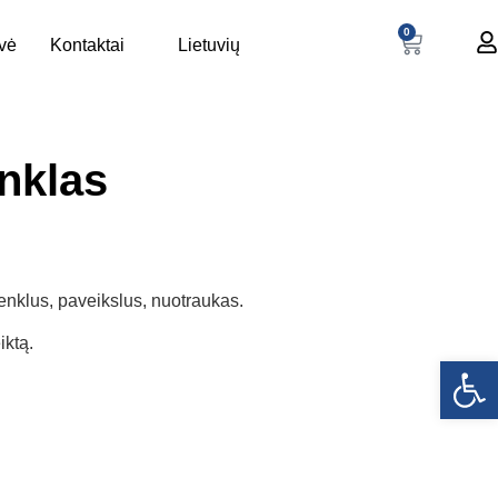
0
uvė
Kontaktai
Lietuvių
nklas
enklus, paveikslus, nuotraukas.
ktą.
Open