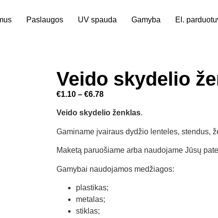
mus
Paslaugos
UV spauda
Gamyba
El. parduot
Veido skydelio že
€
1.10
–
€
6.78
Veido skydelio ženklas
.
Gaminame įvairaus dydžio lenteles, stendus, ž
Maketą paruošiame arba naudojame Jūsų patei
Gamybai naudojamos medžiagos:
plastikas;
metalas;
stiklas;