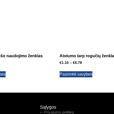
ušo naudojimo ženklas
Atstumo tarp rogučių ženkl
€
1.10
–
€
6.78
ybes
Pasirinkti savybes
Sąlygos
Privatumo politika