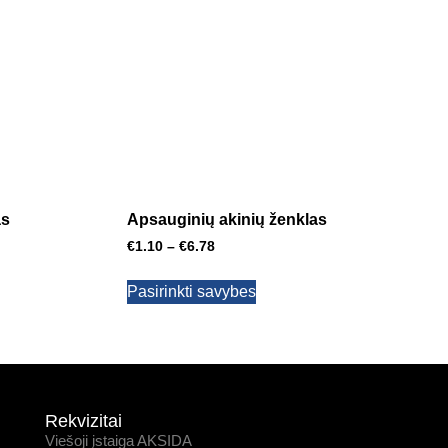
as
Apsauginių akinių ženklas
€
1.10
–
€
6.78
Pasirinkti savybes
Rekvizitai
Viešoji įstaiga AKSIDA