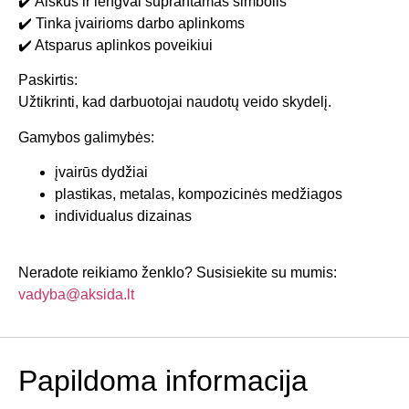
✔️ Aiškus ir lengvai suprantamas simbolis
✔️ Tinka įvairioms darbo aplinkoms
✔️ Atsparus aplinkos poveikiui
Paskirtis:
Užtikrinti, kad darbuotojai naudotų veido skydelį.
Gamybos galimybės:
įvairūs dydžiai
plastikas, metalas, kompozicinės medžiagos
individualus dizainas
Neradote reikiamo ženklo? Susisiekite su mumis:
vadyba@aksida.lt
Papildoma informacija