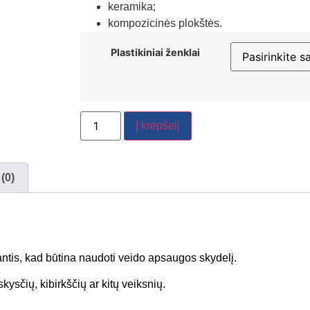
keramika;
kompozicinės plokštės.
Plastikiniai ženklai
Į krepšelį
 (0)
ntis, kad būtina naudoti veido apsaugos skydelį.
ysčių, kibirkščių ar kitų veiksnių.