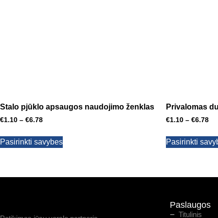
Stalo pjūklo apsaugos naudojimo ženklas
Privalomas d
€
1.10
–
€
6.78
€
1.10
–
€
6.78
Pasirinkti savybes
Pasirinkti sav
Paslaugos
Titulinis