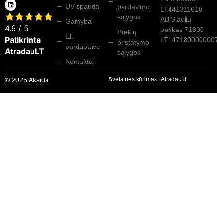
UV spauda
pardavimo
LT441311610
⭐⭐⭐⭐⭐
sąlygos
AB Šiaulių
Gamyba
4.9
/ 5
bankas 71800
Prekių
El.
Patikrinta
LT147180000000
pristatymo
parduotuvė
AtradauLT
sąlygos
Kontaktai
© 2025 Aksida
Svetainės kūrimas
|
Atradau.lt