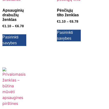
Apsauginių
Pėsčiųjų
drabužių
tilto ženklas
ženklas
€
1.10
–
€
6.78
€
1.10
–
€
6.78
Pasirinkti
Pasirinkti
savybes
savybes