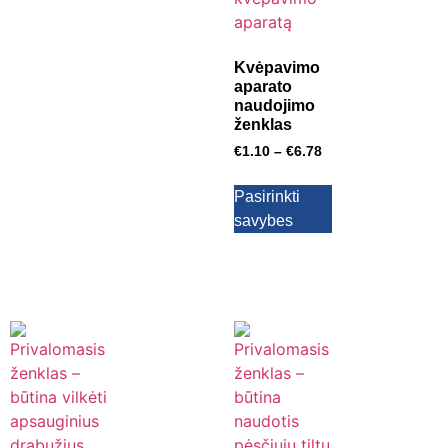
Kvėpavimo
aparato
naudojimo
ženklas
€
1.10
–
€
6.78
Pasirinkti
savybes