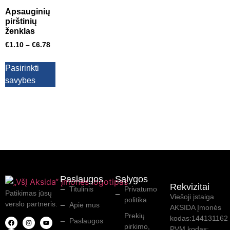
Apsauginių
pirštinių
ženklas
€
1.10
–
€
6.78
Pasirinkti
savybes
Paslaugos
Sąlygos
Rekvizitai
Titulinis
Privatumo
Patikimas jūsų
Viešoji įstaiga
politika
verslo partneris.
Apie mus
AKSIDA Įmonės
Prekių
kodas:144131162
Paslaugos
pirkimo,
PVM kodas: