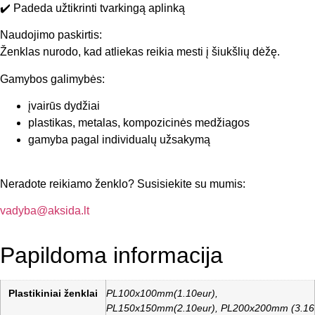
✔️ Padeda užtikrinti tvarkingą aplinką
Naudojimo paskirtis:
Ženklas nurodo, kad atliekas reikia mesti į šiukšlių dėžę.
Gamybos galimybės:
įvairūs dydžiai
plastikas, metalas, kompozicinės medžiagos
gamyba pagal individualų užsakymą
Neradote reikiamo ženklo? Susisiekite su mumis:
vadyba@aksida.lt
Papildoma informacija
Plastikiniai ženklai
PL100x100mm(1.10eur),
PL150x150mm(2.10eur), PL200x200mm (3.16