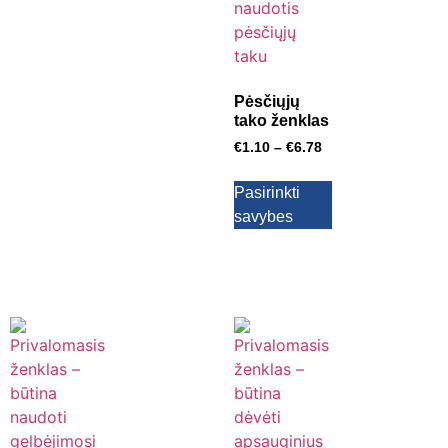
Pėsčiųjų
tako ženklas
€
1.10
–
€
6.78
Pasirinkti
savybes