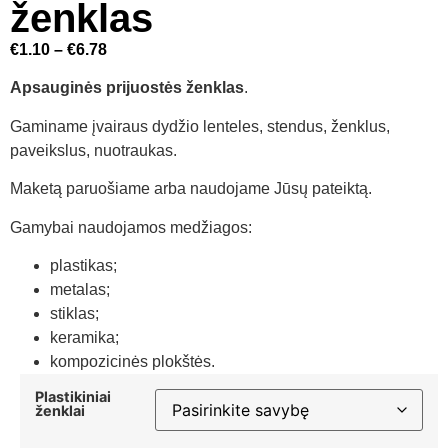
ženklas
€
1.10
–
€
6.78
Apsauginės prijuostės ženklas
.
Gaminame įvairaus dydžio lenteles, stendus, ženklus,
paveikslus, nuotraukas.
Maketą paruošiame arba naudojame Jūsų pateiktą.
Gamybai naudojamos medžiagos:
plastikas;
metalas;
stiklas;
keramika;
kompozicinės plokštės.
Plastikiniai
ženklai