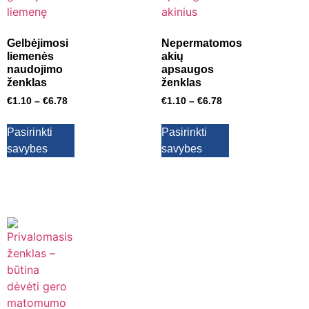
Gelbėjimosi
Nepermatomos
liemenės
akių
naudojimo
apsaugos
ženklas
ženklas
€
1.10
–
€
6.78
€
1.10
–
€
6.78
Pasirinkti
Pasirinkti
savybes
savybes