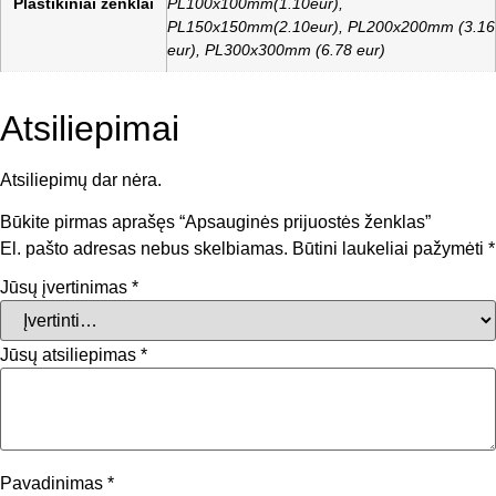
Plastikiniai ženklai
PL100x100mm(1.10eur),
PL150x150mm(2.10eur), PL200x200mm (3.16
eur), PL300x300mm (6.78 eur)
Atsiliepimai
Atsiliepimų dar nėra.
Būkite pirmas aprašęs “Apsauginės prijuostės ženklas”
El. pašto adresas nebus skelbiamas.
Būtini laukeliai pažymėti
*
Jūsų įvertinimas
*
Jūsų atsiliepimas
*
Pavadinimas
*