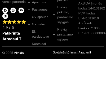
verslo partneris.
Apie mus
AKSIDA Įmonės
Prekių
kodas:144131162
Paslaugos
pirkimo,
PVM kodas:
UV spauda
pardavimo
LT441311610
⭐⭐⭐⭐⭐
sąlygos
AB Šiaulių
Gamyba
4.9
/ 5
bankas 71800
Prekių
El.
Patikrinta
LT147180000000
pristatymo
parduotuvė
AtradauLT
sąlygos
Kontaktai
© 2025 Aksida
Svetainės kūrimas
|
Atradau.lt