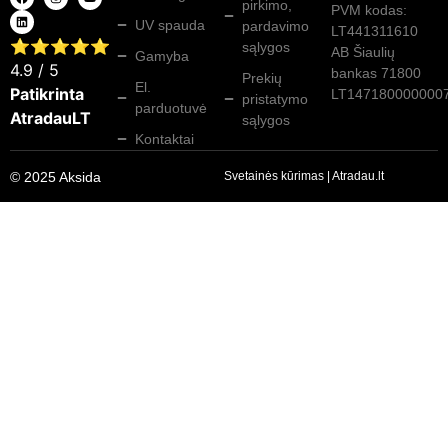
pirkimo,
PVM kodas:
UV spauda
pardavimo
LT441311610
⭐⭐⭐⭐⭐
sąlygos
AB Šiaulių
Gamyba
4.9
/ 5
bankas 71800
Prekių
El.
Patikrinta
LT147180000000
pristatymo
parduotuvė
AtradauLT
sąlygos
Kontaktai
© 2025 Aksida
Svetainės kūrimas
|
Atradau.lt