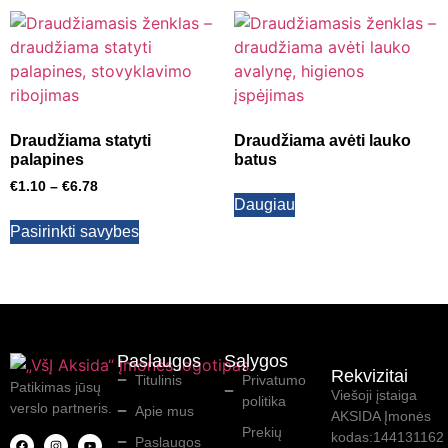
Draudžiama statyti
Draudžiama avėti lauko
palapines
batus
€
1.10
–
€
6.78
Daugiau
Pasirinkti savybes
Paslaugos
Sąlygos
Rekvizitai
Titulinis
Privatumo
Patikimas jūsų
Viešoji įstaiga
politika
verslo partneris.
Apie mus
AKSIDA Įmonės
Prekių
kodas:144131162
Paslaugos