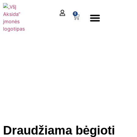
0
El. parduotuvė
Draudžiama bėgioti