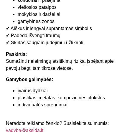
koridoriai ir praėjimai
viešosios patalpos
mokyklos ir darželiai
gamybinės zonos
✔ Aiškus ir lengvai suprantamas simbolis
✔ Padeda išvengti traumų
✔ Skirtas saugiam judėjimui užtikrinti
Paskirtis:
Sumažinti nelaimingų atsitikimų riziką, įspėjant apie
pavojų bėgti tam tikrose vietose.
Gamybos galimybės:
įvairūs dydžiai
plastikas, metalas, kompozicinės plokštės
individualūs sprendimai
Neradote reikiamo ženklo? Susisiekite su mumis:
vadyba@aksida.lt