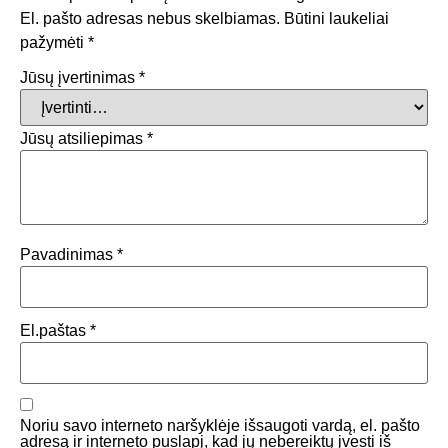
El. pašto adresas nebus skelbiamas.
Būtini laukeliai
pažymėti
*
Jūsų įvertinimas
*
Jūsų atsiliepimas
*
Pavadinimas
*
El.paštas
*
Noriu savo interneto naršyklėje išsaugoti vardą, el. pašto
adresą ir interneto puslapį, kad jų nebereiktų įvesti iš