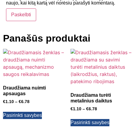
naujo, kai kitą kartą vėl norėsiu parašyti komentarą.
Panašūs produktai
Draudžiama nuimti
apsaugas
Draudžiama turėti
metalinius daiktus
€
1.10
–
€
6.78
€
1.10
–
€
6.78
Pasirinkti savybes
Pasirinkti savybes