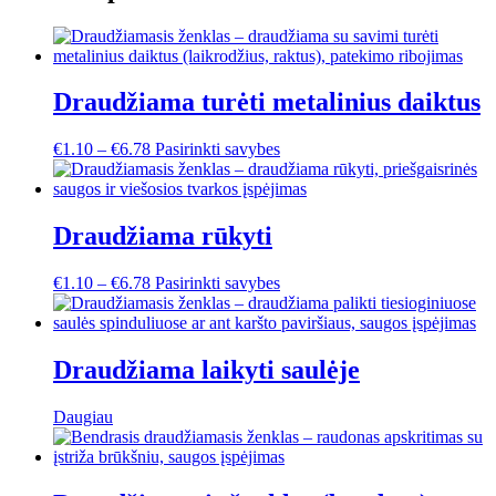
Draudžiama turėti metalinius daiktus
This
€
1.10
–
€
6.78
Pasirinkti savybes
product
has
multiple
variants.
Draudžiama rūkyti
The
options
This
€
1.10
–
€
6.78
Pasirinkti savybes
may
product
be
has
chosen
multiple
on
variants.
Draudžiama laikyti saulėje
the
The
product
options
page
Daugiau
may
be
chosen
on