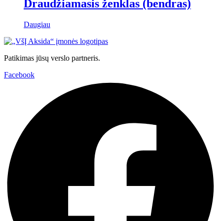
Draudžiamasis ženklas (bendras)
the
product
page
Daugiau
Patikimas jūsų verslo partneris.
Facebook