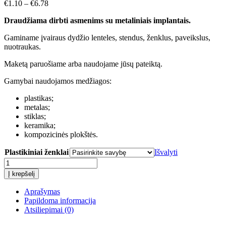
€
1.10
–
€
6.78
Draudžiama dirbti asmenims su metaliniais implantais.
Gaminame įvairaus dydžio lenteles, stendus, ženklus, paveikslus,
nuotraukas.
Maketą paruošiame arba naudojame jūsų pateiktą.
Gamybai naudojamos medžiagos:
plastikas;
metalas;
stiklas;
keramika;
kompozicinės plokštės.
Plastikiniai ženklai
Išvalyti
produkto
kiekis:
Į krepšelį
Draudžiama
dirbti
Aprašymas
asmenims
Papildoma informacija
su
Atsiliepimai (0)
metaliniais
implantais