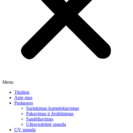
Menu
Titulinis
Apie mus
Paslaugos
Surinkimas komplektavimas
Pakavimas ir ženklinimas
Sandėliavimas
Ultravioletinė spauda
UV spauda