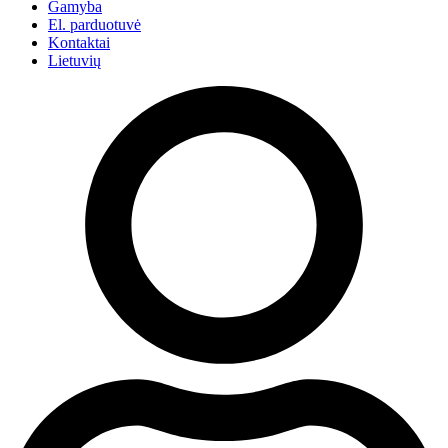
Gamyba
El. parduotuvė
Kontaktai
Lietuvių