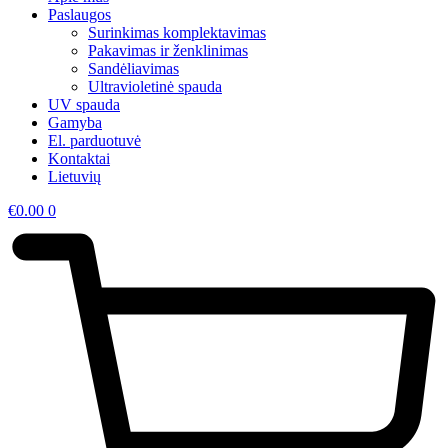
Paslaugos
Surinkimas komplektavimas
Pakavimas ir ženklinimas
Sandėliavimas
Ultravioletinė spauda
UV spauda
Gamyba
El. parduotuvė
Kontaktai
Lietuvių
€
0.00
0