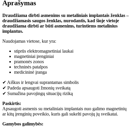
Aprašymas
Draudžiama dirbti asmenims su metaliniais implantais ženklas –
draudžiamasis saugos ženklas, nurodantis, kad šioje vietoje
draudžiama dirbti ar būti asmenims, turintiems metalinius
implantus.
Naudojamas vietose, kur yra:
stiprūs elektromagnetiniai laukai
magnetiniai įrenginiai
pramonės zonos
techninės patalpos
medicininė įranga
✔ Aiškus ir lengvai suprantamas simbolis
✔ Padeda apsaugoti žmonių sveikatą
✔ Sumažina pavojingų situacijų riziką
Paskirtis:
Apsaugoti asmenis su metaliniais implantais nuo galimo magnetinių
ar kitų įrenginių poveikio, kuris gali sukelti pavojų jų sveikatai.
Gamybos galimybės: