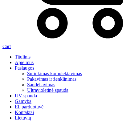
Cart
Titulinis
Apie mus
Paslaugos
Surinkimas komplektavimas
Pakavimas ir ženklinimas
Sandėliavimas
Ultravioletinė spauda
UV spauda
Gamyba
El. parduotuvė
Kontaktai
Lietuvių