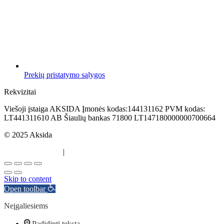
Prekių pristatymo sąlygos
Rekvizitai
Viešoji įstaiga AKSIDA Įmonės kodas:144131162 PVM kodas:
LT441311610 AB Šiaulių bankas 71800 LT147180000000700664
© 2025 Aksida
Svetainės kūrimas
|
Atradau.lt
Skip to content
Open toolbar
Neįgaliesiems
Padidinti tekstą