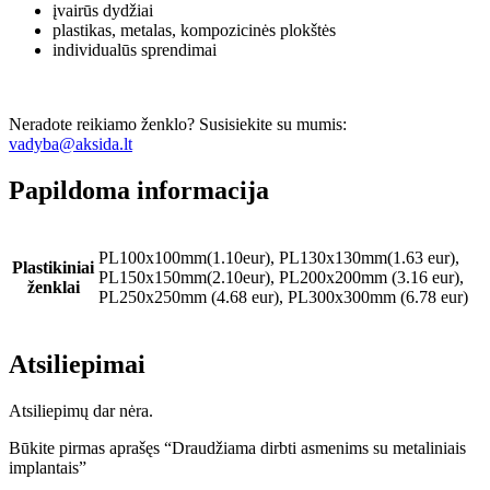
įvairūs dydžiai
plastikas, metalas, kompozicinės plokštės
individualūs sprendimai
Neradote reikiamo ženklo? Susisiekite su mumis:
vadyba@aksida.lt
Papildoma informacija
PL100x100mm(1.10eur), PL130x130mm(1.63 eur),
Plastikiniai
PL150x150mm(2.10eur), PL200x200mm (3.16 eur),
ženklai
PL250x250mm (4.68 eur), PL300x300mm (6.78 eur)
Atsiliepimai
Atsiliepimų dar nėra.
Būkite pirmas aprašęs “Draudžiama dirbti asmenims su metaliniais
implantais”