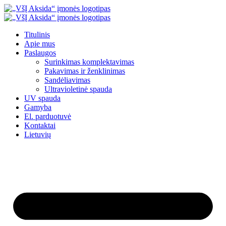
Eiti
prie
turinio
Titulinis
Apie mus
Paslaugos
Surinkimas komplektavimas
Pakavimas ir ženklinimas
Sandėliavimas
Ultravioletinė spauda
UV spauda
Gamyba
El. parduotuvė
Kontaktai
Lietuvių