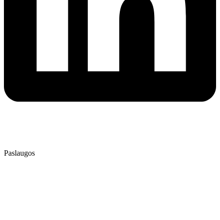
⭐⭐⭐⭐⭐
4.9
/ 5
Patikrinta AtradauLT
Paslaugos