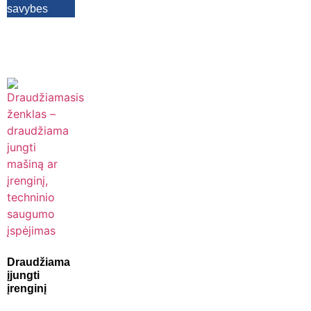
savybes
Draudžiama
įjungti
įrenginį