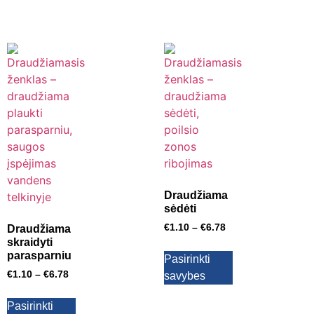
Draudžiama
sėdėti
€
1.10
–
€
6.78
Draudžiama
skraidyti
parasparniu
Pasirinkti
€
1.10
–
€
6.78
savybes
Pasirinkti