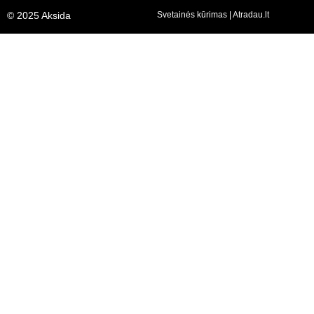
© 2025 Aksida
Svetainės kūrimas
|
Atradau.lt