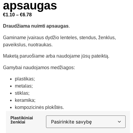
apsaugas
€
1.10
–
€
6.78
Draudžiama nuimti apsaugas
.
Gaminame įvairaus dydžio lenteles, stendus, ženklus,
paveikslus, nuotraukas.
Maketą paruošiame arba naudojame jūsų pateiktą.
Gamybai naudojamos medžiagos:
plastikas;
metalas;
stiklas;
keramika;
kompozicinės plokštės.
Plastikiniai
ženklai