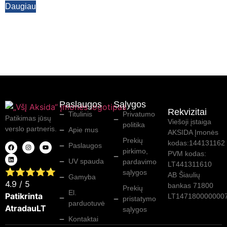
Daugiau
Paslaugos
Sąlygos
Rekvizitai
Titulinis
Privatumo
Patikimas jūsų
Viešoji įstaiga
politika
verslo partneris.
Apie mus
AKSIDA Įmonės
Prekių
kodas:144131162
Paslaugos
pirkimo,
PVM kodas:
UV spauda
pardavimo
LT441311610
⭐⭐⭐⭐⭐
sąlygos
AB Šiaulių
Gamyba
4.9
/ 5
bankas 71800
Prekių
El.
Patikrinta
LT147180000000
pristatymo
parduotuvė
AtradauLT
sąlygos
Kontaktai