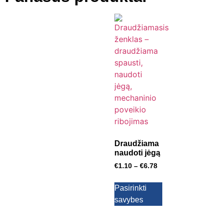
Draudžiama
naudoti jėgą
€
1.10
–
€
6.78
Pasirinkti
savybes