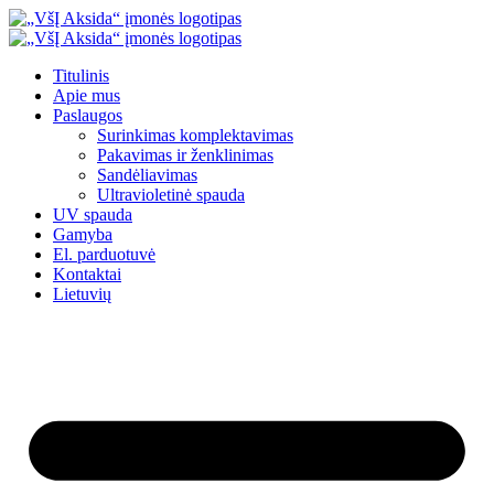
Eiti
prie
turinio
Titulinis
Apie mus
Paslaugos
Surinkimas komplektavimas
Pakavimas ir ženklinimas
Sandėliavimas
Ultravioletinė spauda
UV spauda
Gamyba
El. parduotuvė
Kontaktai
Lietuvių