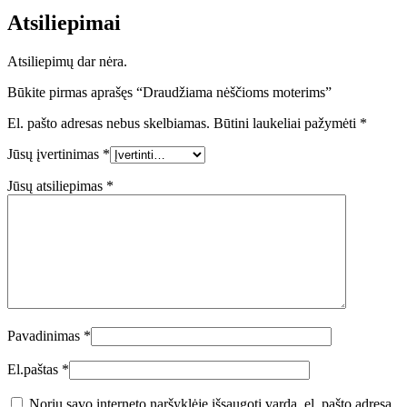
Atsiliepimai
Atsiliepimų dar nėra.
Būkite pirmas aprašęs “Draudžiama nėščioms moterims”
El. pašto adresas nebus skelbiamas.
Būtini laukeliai pažymėti
*
Jūsų įvertinimas
*
Jūsų atsiliepimas
*
Pavadinimas
*
El.paštas
*
Noriu savo interneto naršyklėje išsaugoti vardą, el. pašto adresą