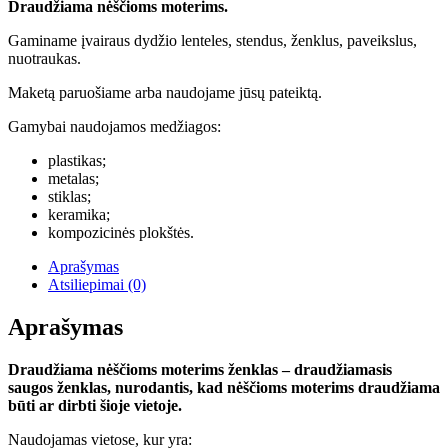
Draudžiama nėščioms moterims.
Gaminame įvairaus dydžio lenteles, stendus, ženklus, paveikslus,
nuotraukas.
Maketą paruošiame arba naudojame jūsų pateiktą.
Gamybai naudojamos medžiagos:
plastikas;
metalas;
stiklas;
keramika;
kompozicinės plokštės.
Aprašymas
Atsiliepimai (0)
Aprašymas
Draudžiama nėščioms moterims ženklas – draudžiamasis
saugos ženklas, nurodantis, kad nėščioms moterims draudžiama
būti ar dirbti šioje vietoje.
Naudojamas vietose, kur yra: