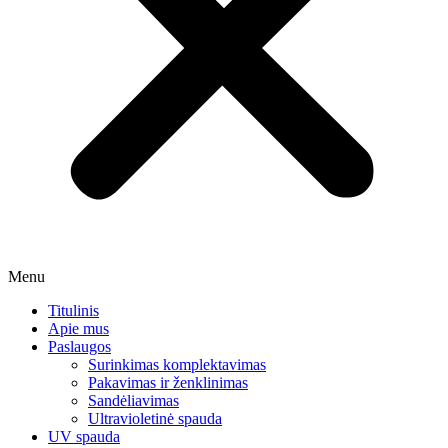
Menu
Titulinis
Apie mus
Paslaugos
Surinkimas komplektavimas
Pakavimas ir ženklinimas
Sandėliavimas
Ultravioletinė spauda
UV spauda