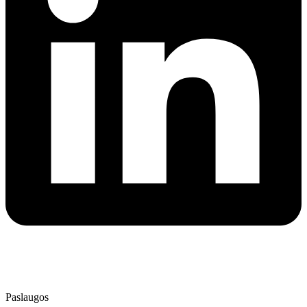
⭐⭐⭐⭐⭐
4.9
/ 5
Patikrinta AtradauLT
Paslaugos