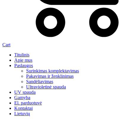
Cart
Titulinis
Apie mus
Paslaugos
Surinkimas komplektavimas
Pakavimas ir ženklinimas
Sandėliavimas
Ultravioletinė spauda
UV spauda
Gamyba
El. parduotuvė
Kontaktai
Lietuvių