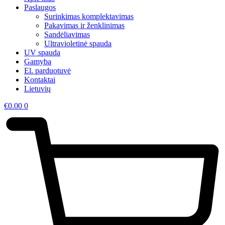
Paslaugos
Surinkimas komplektavimas
Pakavimas ir ženklinimas
Sandėliavimas
Ultravioletinė spauda
UV spauda
Gamyba
El. parduotuvė
Kontaktai
Lietuvių
€
0.00
0