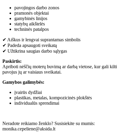
pavojingos darbo zonos
pramonės objektai
gamybinės linijos
statybų aikštelės
techninės patalpos
✔ Aiškus ir lengvai suprantamas simbolis
✔ Padeda apsaugoti sveikatą
✔ Užtikrina saugias darbo sąlygas
Paskirtis:
Apriboti nėščių moterų buvimą ar darbą vietose, kur gali kilti
pavojus jų ar vaisiaus sveikatai.
Gamybos galimybės:
įvairūs dydžiai
plastikas, metalas, kompozicinės plokštės
individualūs sprendimai
Neradote reikiamo ženklo? Susisiekite su mumis:
monika.cepeliene@aksida.lt