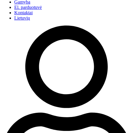
Gamyba
El. parduotuvė
Kontaktai
Lietuvių