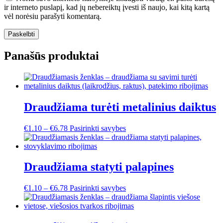
ir interneto puslapį, kad jų nebereiktų įvesti iš naujo, kai kitą kartą
vėl norėsiu parašyti komentarą.
Panašūs produktai
Draudžiama turėti metalinius daiktus
This
€
1.10
–
€
6.78
Pasirinkti savybes
product
has
multiple
variants.
Draudžiama statyti palapines
The
options
This
€
1.10
–
€
6.78
Pasirinkti savybes
may
product
be
has
chosen
multiple
on