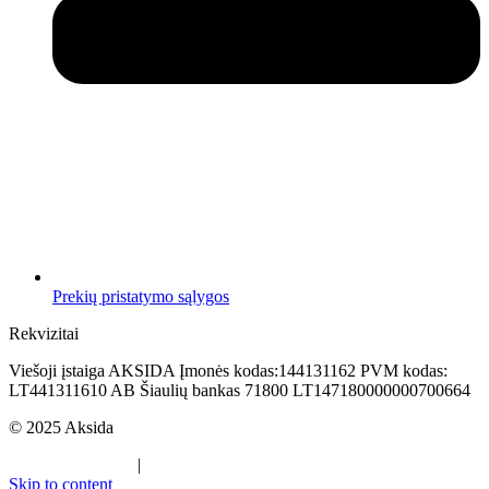
Prekių pristatymo sąlygos
Rekvizitai
Viešoji įstaiga AKSIDA Įmonės kodas:144131162 PVM kodas:
LT441311610 AB Šiaulių bankas 71800 LT147180000000700664
© 2025 Aksida
Svetainės kūrimas
|
Atradau.lt
Skip to content