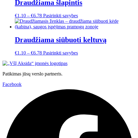
variants.
Draudžiama šlapintis
the
The
product
options
page
This
€
1.10
–
€
6.78
Pasirinkti savybes
may
product
be
has
chosen
multiple
on
variants.
Draudžiama siūbuoti keltuvą
the
The
product
options
page
This
€
1.10
–
€
6.78
Pasirinkti savybes
may
product
be
has
chosen
multiple
on
Patikimas jūsų verslo partneris.
variants.
the
The
product
Facebook
options
page
may
be
chosen
on
the
product
page