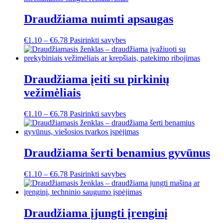
Draudžiama nuimti apsaugas
This
€
1.10
–
€
6.78
Pasirinkti savybes
product
has
multiple
variants.
Draudžiama įeiti su pirkinių
The
vežimėliais
options
may
be
This
€
1.10
–
€
6.78
Pasirinkti savybes
chosen
product
on
has
the
multiple
product
variants.
Draudžiama šerti benamius gyvūnus
page
The
options
This
€
1.10
–
€
6.78
Pasirinkti savybes
may
product
be
has
chosen
multiple
on
variants.
Draudžiama įjungti įrenginį
the
The
product