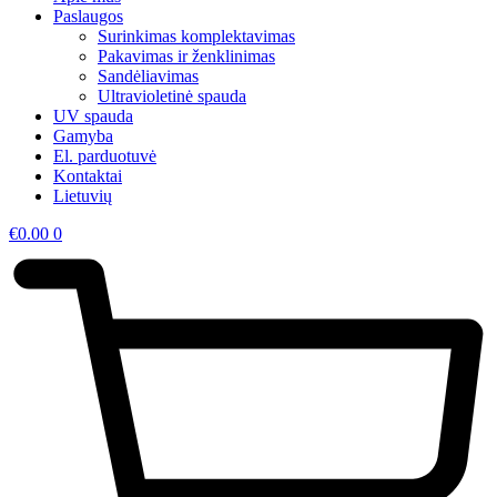
Paslaugos
Surinkimas komplektavimas
Pakavimas ir ženklinimas
Sandėliavimas
Ultravioletinė spauda
UV spauda
Gamyba
El. parduotuvė
Kontaktai
Lietuvių
€
0.00
0