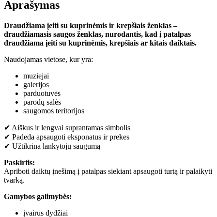
Aprašymas
Draudžiama įeiti su kuprinėmis ir krepšiais ženklas –
draudžiamasis saugos ženklas, nurodantis, kad į patalpas
draudžiama įeiti su kuprinėmis, krepšiais ar kitais daiktais.
Naudojamas vietose, kur yra:
muziejai
galerijos
parduotuvės
parodų salės
saugomos teritorijos
✔ Aiškus ir lengvai suprantamas simbolis
✔ Padeda apsaugoti eksponatus ir prekes
✔ Užtikrina lankytojų saugumą
Paskirtis:
Apriboti daiktų įnešimą į patalpas siekiant apsaugoti turtą ir palaikyti
tvarką.
Gamybos galimybės:
įvairūs dydžiai