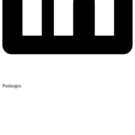
⭐⭐⭐⭐⭐
4.9
/ 5
Patikrinta AtradauLT
Paslaugos