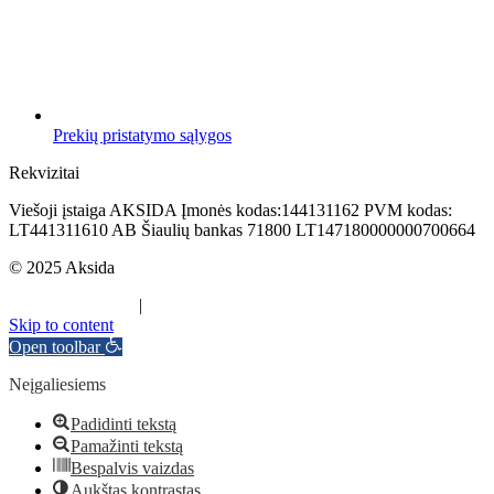
Prekių pristatymo sąlygos
Rekvizitai
Viešoji įstaiga AKSIDA Įmonės kodas:144131162 PVM kodas:
LT441311610 AB Šiaulių bankas 71800 LT147180000000700664
© 2025 Aksida
Svetainės kūrimas
|
Atradau.lt
Skip to content
Open toolbar
Neįgaliesiems
Padidinti tekstą
Pamažinti tekstą
Bespalvis vaizdas
Aukštas kontrastas