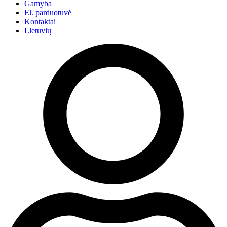
Gamyba
El. parduotuvė
Kontaktai
Lietuvių