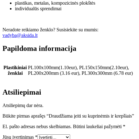
plastikas, metalas, kompozicinės plokštės
individualūs sprendimai
Neradote reikiamo ženklo? Susisiekite su mumis:
vadyba@aksida.lt
Papildoma informacija
Plastikiniai
PL100x100mm(1.10eur), PL150x150mm(2.10eur),
ženklai
PL200x200mm (3.16 eur), PL300x300mm (6.78 eur)
Atsiliepimai
Atsiliepimų dar nėra.
Būkite pirmas aprašęs “Draudžiama įeiti su kuprinėmis ir krepšiais”
El. pašto adresas nebus skelbiamas.
Būtini laukeliai pažymėti
*
Jūsų įvertinimas
*