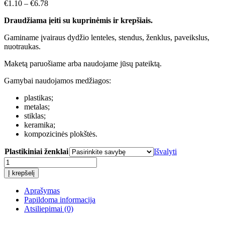
€
1.10
–
€
6.78
Draudžiama įeiti su kuprinėmis ir krepšiais.
Gaminame įvairaus dydžio lenteles, stendus, ženklus, paveikslus,
nuotraukas.
Maketą paruošiame arba naudojame jūsų pateiktą.
Gamybai naudojamos medžiagos:
plastikas;
metalas;
stiklas;
keramika;
kompozicinės plokštės.
Plastikiniai ženklai
Išvalyti
produkto
kiekis:
Į krepšelį
Draudžiama
įeiti
Aprašymas
su
Papildoma informacija
kuprinėmis
Atsiliepimai (0)
ir
krepšiais