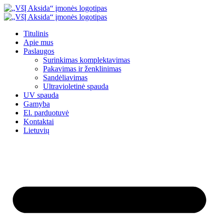
Eiti
prie
turinio
Titulinis
Apie mus
Paslaugos
Surinkimas komplektavimas
Pakavimas ir ženklinimas
Sandėliavimas
Ultravioletinė spauda
UV spauda
Gamyba
El. parduotuvė
Kontaktai
Lietuvių