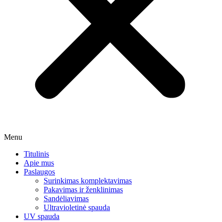
Menu
Titulinis
Apie mus
Paslaugos
Surinkimas komplektavimas
Pakavimas ir ženklinimas
Sandėliavimas
Ultravioletinė spauda
UV spauda