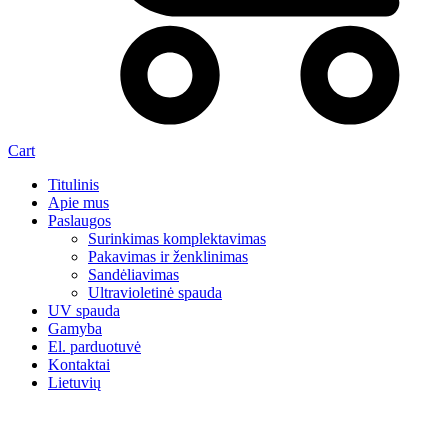
Cart
Titulinis
Apie mus
Paslaugos
Surinkimas komplektavimas
Pakavimas ir ženklinimas
Sandėliavimas
Ultravioletinė spauda
UV spauda
Gamyba
El. parduotuvė
Kontaktai
Lietuvių