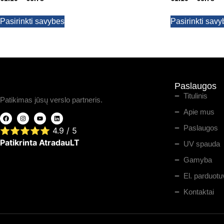
Pasirinkti savybes
Pasirinkti sav
Paslaugos
Titulinis
Patikimas jūsų verslo partneris.
Apie mus
Paslaugos
⭐⭐⭐⭐⭐
4.9
/ 5
Patikrinta AtradauLT
UV spauda
Gamyba
El. parduotu
Kontaktai