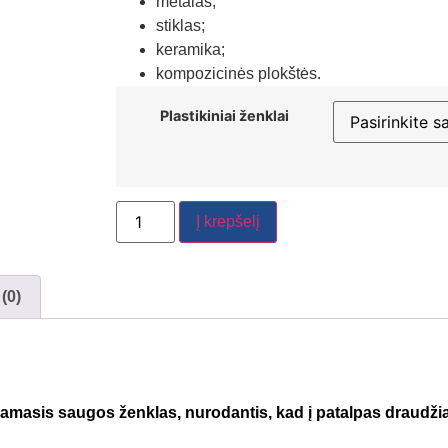
metalas;
stiklas;
keramika;
kompozicinės plokštės.
Plastikiniai ženklai
Į krepšelį
 (0)
iamasis saugos ženklas, nurodantis, kad į patalpas draudžiam