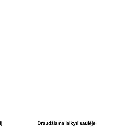
lį
Draudžiama laikyti saulėje