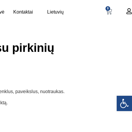
0
uvė
Kontaktai
Lietuvių
su pirkinių
enklus, paveikslus, nuotraukas.
Open
ktą.