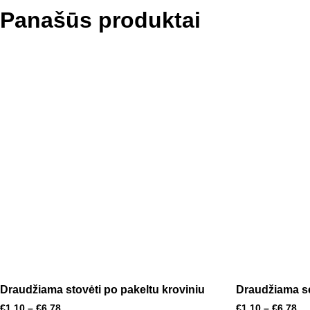
Panašūs produktai
Draudžiama stovėti po pakeltu kroviniu
Draudžiama s
€
1.10
–
€
6.78
€
1.10
–
€
6.78