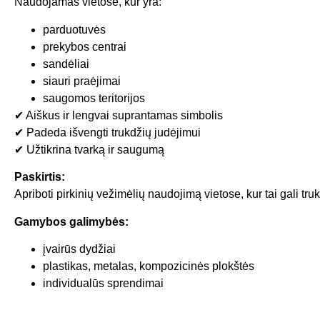
Naudojamas vietose, kur yra:
parduotuvės
prekybos centrai
sandėliai
siauri praėjimai
saugomos teritorijos
✔ Aiškus ir lengvai suprantamas simbolis
✔ Padeda išvengti trukdžių judėjimui
✔ Užtikrina tvarką ir saugumą
Paskirtis:
Apriboti pirkinių vežimėlių naudojimą vietose, kur tai gali truk
Gamybos galimybės:
įvairūs dydžiai
plastikas, metalas, kompozicinės plokštės
individualūs sprendimai