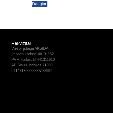
Daugiau
Rekvizitai
Viešoji įstaiga AKSIDA
Įmonės kodas:144131162
PVM kodas: LT441311610
AB Šiaulių bankas 71800
LT147180000000700664