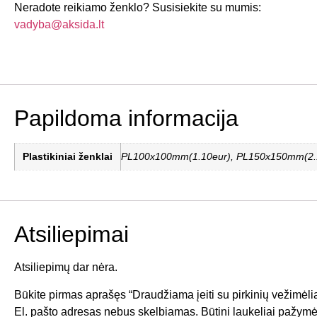
Neradote reikiamo ženklo? Susisiekite su mumis:
vadyba@aksida.lt
Papildoma informacija
Plastikiniai ženklai
PL100x100mm(1.10eur), PL150x150mm(2.1
Atsiliepimai
Atsiliepimų dar nėra.
Būkite pirmas aprašęs “Draudžiama įeiti su pirkinių vežimėlia
El. pašto adresas nebus skelbiamas.
Būtini laukeliai pažymė