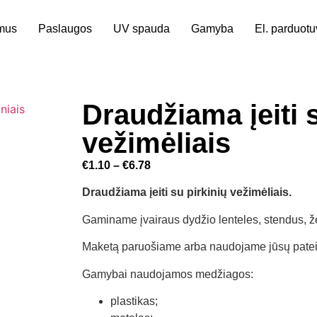
mus
Paslaugos
UV spauda
Gamyba
El. parduot
Draudžiama įeiti 
vežimėliais
€
1.10
–
€
6.78
Draudžiama įeiti su pirkinių vežimėliais.
Gaminame įvairaus dydžio lenteles, stendus, ž
Maketą paruošiame arba naudojame jūsų patei
Gamybai naudojamos medžiagos:
plastikas;