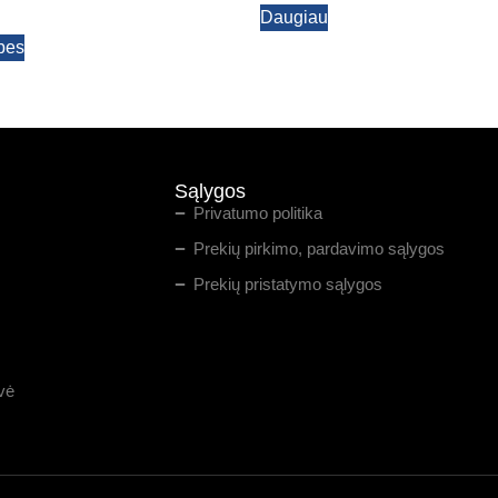
Daugiau
ybes
Sąlygos
Privatumo politika
Prekių pirkimo, pardavimo sąlygos
Prekių pristatymo sąlygos
vė