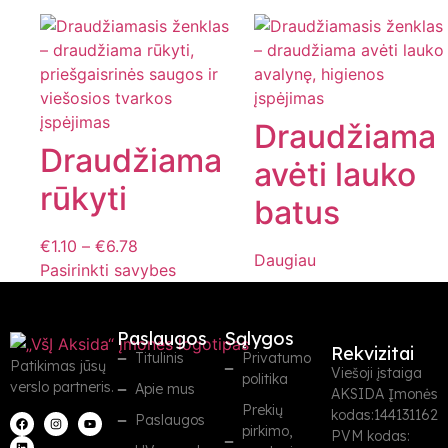
Draudžiama
Draudžiama
avėti lauko
rūkyti
batus
€
1.10
–
€
6.78
Daugiau
Pasirinkti savybes
Paslaugos
Sąlygos
Rekvizitai
Titulinis
Privatumo
Patikimas jūsų
Viešoji įstaiga
politika
verslo partneris.
Apie mus
AKSIDA Įmonės
Prekių
kodas:144131162
Paslaugos
pirkimo,
PVM kodas: