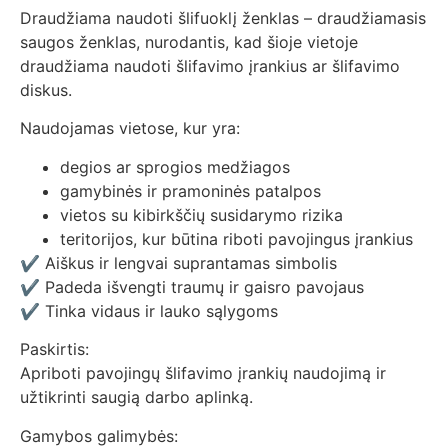
Draudžiama naudoti šlifuoklį ženklas – draudžiamasis
saugos ženklas, nurodantis, kad šioje vietoje
draudžiama naudoti šlifavimo įrankius ar šlifavimo
diskus.
Naudojamas vietose, kur yra:
degios ar sprogios medžiagos
gamybinės ir pramoninės patalpos
vietos su kibirkščių susidarymo rizika
teritorijos, kur būtina riboti pavojingus įrankius
✔ Aiškus ir lengvai suprantamas simbolis
✔ Padeda išvengti traumų ir gaisro pavojaus
✔ Tinka vidaus ir lauko sąlygoms
Paskirtis:
Apriboti pavojingų šlifavimo įrankių naudojimą ir
užtikrinti saugią darbo aplinką.
Gamybos galimybės: