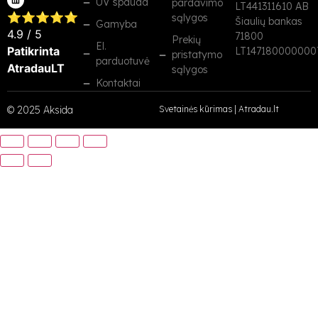
UV spauda
pardavimo
LT441311610 AB
⭐⭐⭐⭐⭐
sąlygos
Šiaulių bankas
Gamyba
4.9
/ 5
71800
Prekių
El.
Patikrinta
LT147180000000
pristatymo
parduotuvė
AtradauLT
sąlygos
Kontaktai
© 2025 Aksida
Svetainės kūrimas
|
Atradau.lt