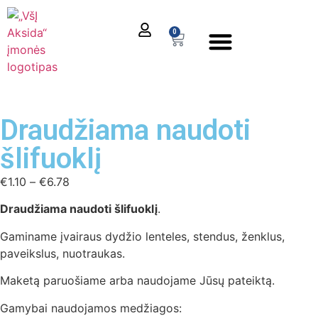
0
Draudžiama naudoti
šlifuoklį
€
1.10
–
€
6.78
Draudžiama naudoti šlifuoklį
.
Gaminame įvairaus dydžio lenteles, stendus, ženklus,
paveikslus, nuotraukas.
Maketą paruošiame arba naudojame Jūsų pateiktą.
Gamybai naudojamos medžiagos: