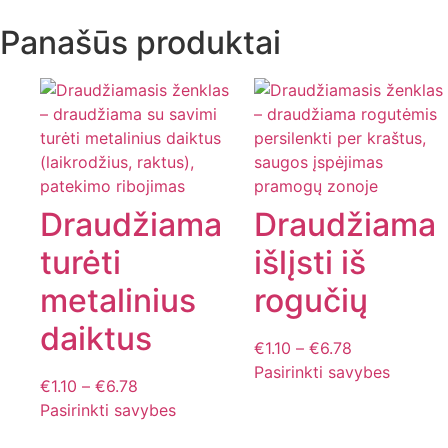
Panašūs produktai
Draudžiama
Draudžiama
turėti
išlįsti iš
metalinius
rogučių
daiktus
€
1.10
–
€
6.78
Pasirinkti savybes
€
1.10
–
€
6.78
Pasirinkti savybes