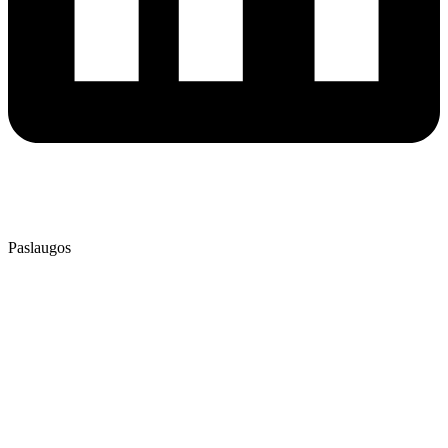
⭐⭐⭐⭐⭐
4.9
/ 5
Patikrinta AtradauLT
Paslaugos