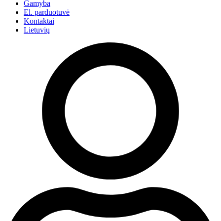
Gamyba
El. parduotuvė
Kontaktai
Lietuvių