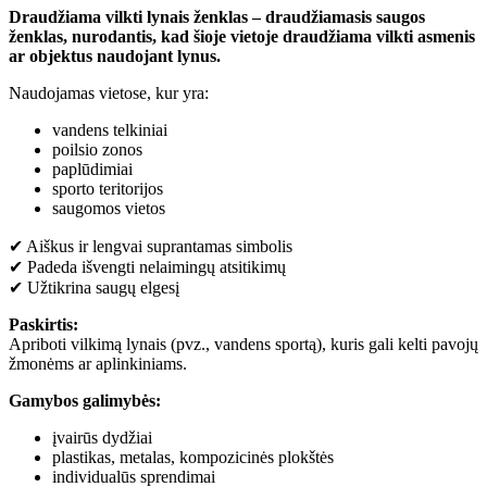
Draudžiama vilkti lynais ženklas – draudžiamasis saugos
ženklas, nurodantis, kad šioje vietoje draudžiama vilkti asmenis
ar objektus naudojant lynus.
Naudojamas vietose, kur yra:
vandens telkiniai
poilsio zonos
paplūdimiai
sporto teritorijos
saugomos vietos
✔ Aiškus ir lengvai suprantamas simbolis
✔ Padeda išvengti nelaimingų atsitikimų
✔ Užtikrina saugų elgesį
Paskirtis:
Apriboti vilkimą lynais (pvz., vandens sportą), kuris gali kelti pavojų
žmonėms ar aplinkiniams.
Gamybos galimybės:
įvairūs dydžiai
plastikas, metalas, kompozicinės plokštės
individualūs sprendimai