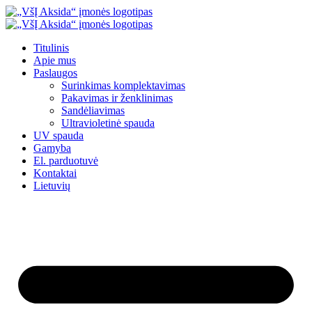
Eiti
prie
turinio
Titulinis
Apie mus
Paslaugos
Surinkimas komplektavimas
Pakavimas ir ženklinimas
Sandėliavimas
Ultravioletinė spauda
UV spauda
Gamyba
El. parduotuvė
Kontaktai
Lietuvių