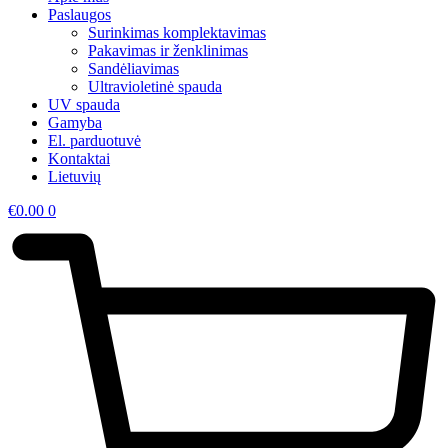
Paslaugos
Surinkimas komplektavimas
Pakavimas ir ženklinimas
Sandėliavimas
Ultravioletinė spauda
UV spauda
Gamyba
El. parduotuvė
Kontaktai
Lietuvių
€
0.00
0