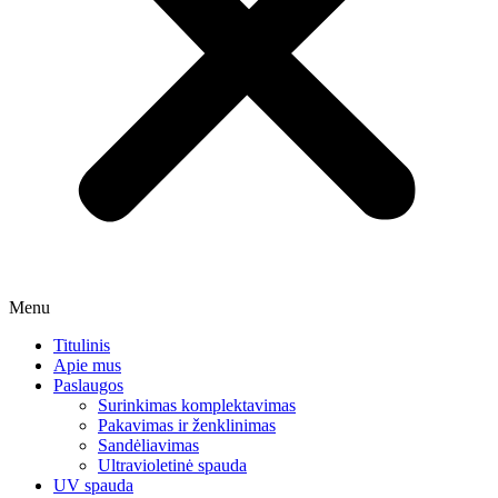
Menu
Titulinis
Apie mus
Paslaugos
Surinkimas komplektavimas
Pakavimas ir ženklinimas
Sandėliavimas
Ultravioletinė spauda
UV spauda