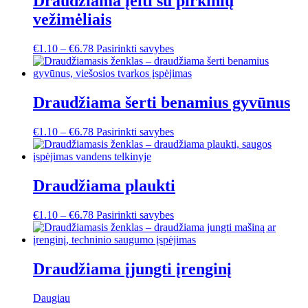
Draudžiama įeiti su pirkinių
vežimėliais
This
€
1.10
–
€
6.78
Pasirinkti savybes
product
has
multiple
variants.
Draudžiama šerti benamius gyvūnus
The
options
This
€
1.10
–
€
6.78
Pasirinkti savybes
may
product
be
has
chosen
multiple
on
variants.
Draudžiama plaukti
the
The
product
options
page
This
€
1.10
–
€
6.78
Pasirinkti savybes
may
product
be
has
chosen
multiple
on
variants.
Draudžiama įjungti įrenginį
the
The
product
options
page
Daugiau
may