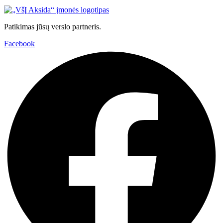
be
chosen
on
Patikimas jūsų verslo partneris.
the
product
Facebook
page