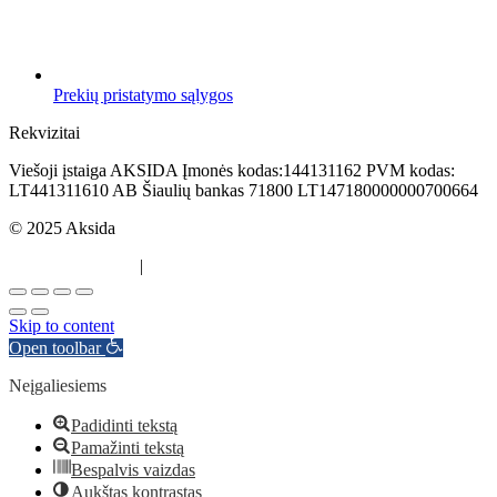
Prekių pristatymo sąlygos
Rekvizitai
Viešoji įstaiga AKSIDA Įmonės kodas:144131162 PVM kodas:
LT441311610 AB Šiaulių bankas 71800 LT147180000000700664
© 2025 Aksida
Svetainės kūrimas
|
Atradau.lt
Skip to content
Open toolbar
Neįgaliesiems
Padidinti tekstą
Pamažinti tekstą
Bespalvis vaizdas
Aukštas kontrastas