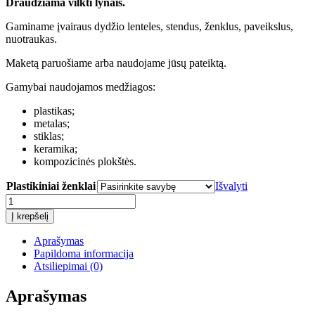
Draudžiama vilkti lynais.
Gaminame įvairaus dydžio lenteles, stendus, ženklus, paveikslus,
nuotraukas.
Maketą paruošiame arba naudojame jūsų pateiktą.
Gamybai naudojamos medžiagos:
plastikas;
metalas;
stiklas;
keramika;
kompozicinės plokštės.
Plastikiniai ženklai
Išvalyti
produkto
kiekis:
Į krepšelį
Draudžiama
vilkti
Aprašymas
lynais
Papildoma informacija
Atsiliepimai (0)
Aprašymas