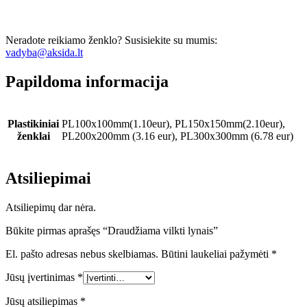
Neradote reikiamo ženklo? Susisiekite su mumis:
vadyba@aksida.lt
Papildoma informacija
Plastikiniai
PL100x100mm(1.10eur), PL150x150mm(2.10eur),
ženklai
PL200x200mm (3.16 eur), PL300x300mm (6.78 eur)
Atsiliepimai
Atsiliepimų dar nėra.
Būkite pirmas aprašęs “Draudžiama vilkti lynais”
El. pašto adresas nebus skelbiamas.
Būtini laukeliai pažymėti
*
Jūsų įvertinimas
*
Jūsų atsiliepimas
*