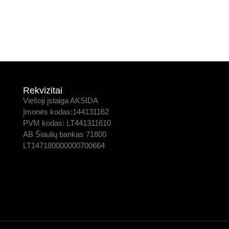
Rekvizitai
Viešoji įstaiga AKSIDA
Įmonės kodas:144131162
PVM kodas: LT441311610
AB Šiaulių bankas 71800
LT147180000000700664