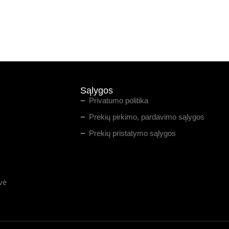
Sąlygos
Privatumo politika
Prekių pirkimo, pardavimo sąlygos
Prekių pristatymo sąlygos
vė