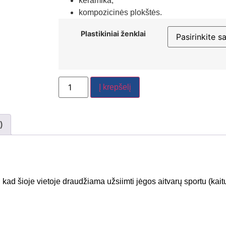
keramika;
kompozicinės plokštės.
Plastikiniai ženklai
Į krepšelį
)
d šioje vietoje draudžiama užsiimti jėgos aitvarų sportu (kaitu