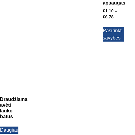
apsaugas
€
1.10
–
€
6.78
Pasirinkti
savybes
Draudžiama
avėti
lauko
batus
Daugiau