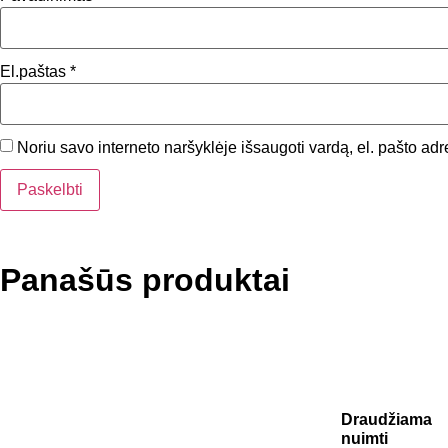
El.paštas
*
Noriu savo interneto naršyklėje išsaugoti vardą, el. pašto adre
Panašūs produktai
Draudžiama
nuimti