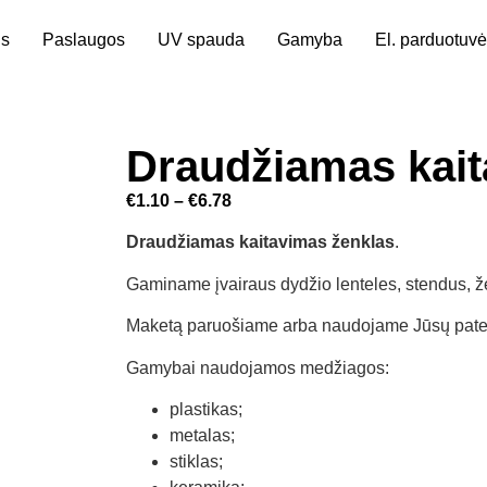
us
Paslaugos
UV spauda
Gamyba
El. parduotuvė
Draudžiamas kait
€
1.10
–
€
6.78
Draudžiamas kaitavimas ženklas
.
Gaminame įvairaus dydžio lenteles, stendus, ž
Maketą paruošiame arba naudojame Jūsų patei
Gamybai naudojamos medžiagos:
plastikas;
metalas;
stiklas;