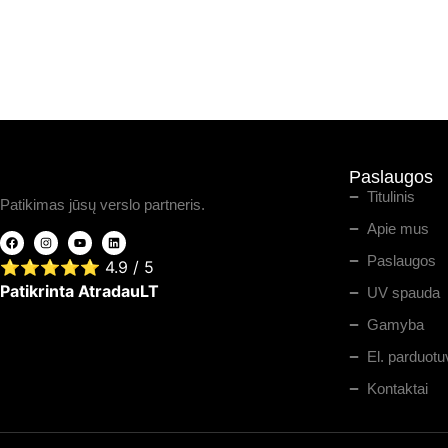
Paslaugos
Titulinis
Patikimas jūsų verslo partneris.
Apie mus
Paslaugos
⭐⭐⭐⭐⭐
4.9
/ 5
Patikrinta AtradauLT
UV spauda
Gamyba
El. parduotu
Kontaktai