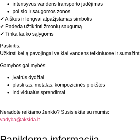
intensyvus vandens transporto judėjimas
poilsio ir saugomos zonos
✔ Aiškus ir lengvai atpažįstamas simbolis
✔ Padeda užtikrinti žmonių saugumą
✔ Tinka lauko sąlygoms
Paskirtis:
Užkirsti kelią pavojingai veiklai vandens telkiniuose ir sumažinti
Gamybos galimybės:
įvairūs dydžiai
plastikas, metalas, kompozicinės plokštės
individualūs sprendimai
Neradote reikiamo ženklo? Susisiekite su mumis:
vadyba@aksida.lt
Papildoma informacija