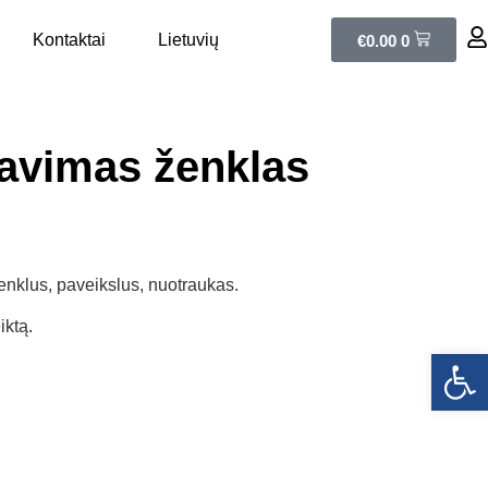
Kontaktai
Lietuvių
€
0.00
0
avimas ženklas
enklus, paveikslus, nuotraukas.
ktą.
Open