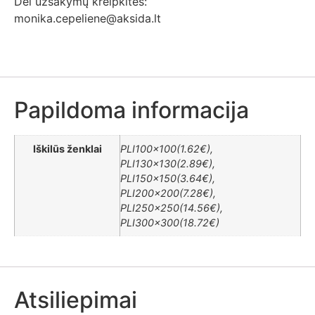
Dėl užsakymų kreipkitės:
monika.cepeliene@aksida.lt
Papildoma informacija
Iškilūs ženklai
PLI100x100(1.62€),
PLI130x130(2.89€),
PLI150x150(3.64€),
PLI200x200(7.28€),
PLI250x250(14.56€),
PLI300x300(18.72€)
Atsiliepimai