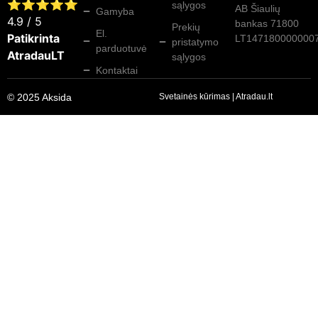
⭐⭐⭐⭐⭐
sąlygos
AB Šiaulių
Gamyba
4.9
/ 5
bankas 71800
Prekių
El.
Patikrinta
LT147180000000
pristatymo
parduotuvė
AtradauLT
sąlygos
Kontaktai
© 2025 Aksida
Svetainės kūrimas
|
Atradau.lt