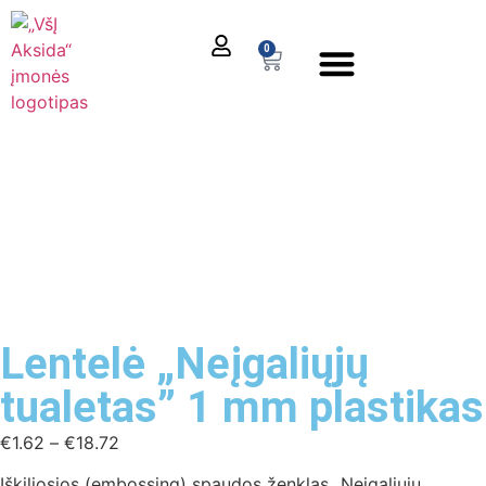
0
El. parduotuvė
Lentelė „Neįgaliųjų
tualetas” 1 mm plastikas
€
1.62
–
€
18.72
Iškiliosios (embossing) spaudos ženklas „Neįgaliųjų