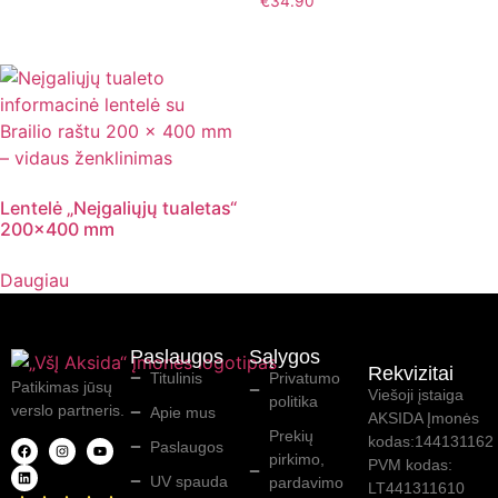
€
34.90
Lentelė „Neįgaliųjų tualetas“
200×400 mm
Daugiau
Paslaugos
Sąlygos
Rekvizitai
Titulinis
Privatumo
Patikimas jūsų
Viešoji įstaiga
politika
verslo partneris.
Apie mus
AKSIDA Įmonės
Prekių
kodas:144131162
Paslaugos
pirkimo,
PVM kodas:
UV spauda
pardavimo
LT441311610