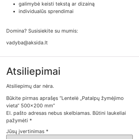
galimybė keisti tekstą ar dizainą
individualūs sprendimai
Domina? Susisiekite su mumis:
vadyba@aksida.lt
Atsiliepimai
Atsiliepimų dar nėra.
Būkite pirmas aprašęs “Lentelė „Patalpų žymėjimo
vieta“ 500×200 mm”
El. pašto adresas nebus skelbiamas.
Būtini laukeliai
pažymėti
*
Jūsų įvertinimas
*