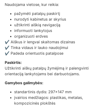
Naudojama vietose, kur reikia:
pažymėti patalpų paskirtį
nurodyti kabinetus ar skyrius
užtikrinti aiškią navigaciją
informuoti lankytojus
organizuoti erdves
✔ Aiškus ir lengvai skaitomas dizainas
✔ Tinka vidaus ir lauko naudojimui
✔ Padeda orientuotis patalpose
Paskirtis:
Užtikrinti aiškų patalpų žymėjimą ir palengvinti
orientaciją lankytojams bei darbuotojams.
Gamybos galimybės:
standartinis dydis: 297×147 mm
įvairios medžiagos: plastikas, metalas,
kompozicinės plokštės