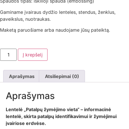
Spaudos tipas: iškilioji spauda (embossing)
Gaminame įvairaus dydžio lenteles, stendus, ženklus,
paveikslus, nuotraukas.
Maketą paruošiame arba naudojame jūsų pateiktą.
Į krepšelį
Aprašymas
Atsiliepimai (0)
Aprašymas
Lentelė „Patalpų žymėjimo vieta“ – informacinė
lentelė, skirta patalpų identifikavimui ir žymėjimui
įvairiose erdvėse.