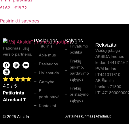
€
1.62
–
€
18.72
Pasirinkti savybes
Paslaugos
Sąlygos
Rekvizitai
Titulinis
Privatumo
Patikimas jūsų
Viešoji įstaiga
politika
verslo partneris.
Apie mus
AKSIDA Įmonės
Prekių
kodas:144131162
Paslaugos
pirkimo,
PVM kodas:
UV spauda
pardavimo
LT441311610
⭐⭐⭐⭐⭐
sąlygos
AB Šiaulių
Gamyba
4.9
/ 5
bankas 71800
Prekių
El.
Patikrinta
LT147180000000
pristatymo
parduotuvė
AtradauLT
sąlygos
Kontaktai
© 2025 Aksida
Svetainės kūrimas
|
Atradau.lt