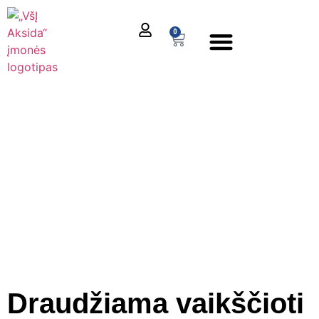
0
El. parduotuvė
Draudžiama vaikščioti