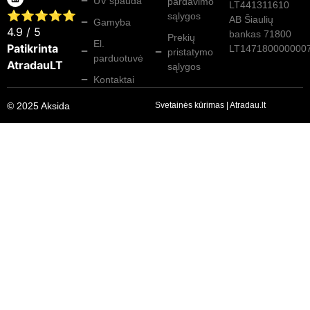
UV spauda
pardavimo
LT441311610
⭐⭐⭐⭐⭐
sąlygos
AB Šiaulių
Gamyba
4.9
/ 5
bankas 71800
Prekių
El.
Patikrinta
LT147180000000
pristatymo
parduotuvė
AtradauLT
sąlygos
Kontaktai
© 2025 Aksida
Svetainės kūrimas
|
Atradau.lt