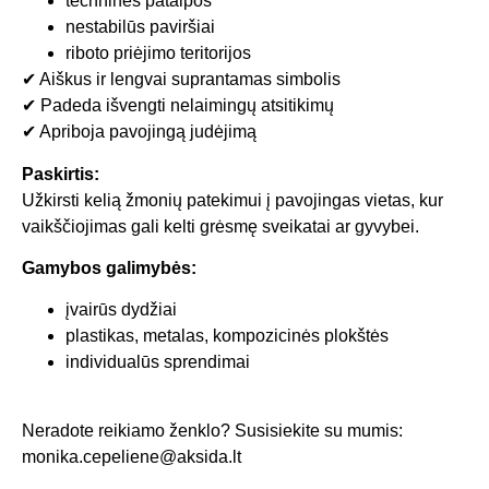
techninės patalpos
nestabilūs paviršiai
riboto priėjimo teritorijos
✔ Aiškus ir lengvai suprantamas simbolis
✔ Padeda išvengti nelaimingų atsitikimų
✔ Apriboja pavojingą judėjimą
Paskirtis:
Užkirsti kelią žmonių patekimui į pavojingas vietas, kur
vaikščiojimas gali kelti grėsmę sveikatai ar gyvybei.
Gamybos galimybės:
įvairūs dydžiai
plastikas, metalas, kompozicinės plokštės
individualūs sprendimai
Neradote reikiamo ženklo? Susisiekite su mumis:
monika.cepeliene@aksida.lt