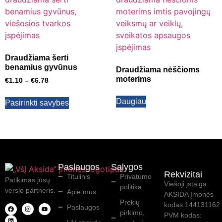
Draudžiama šerti
benamius gyvūnus
Draudžiama nėščioms
moterims
€
1.10
–
€
6.78
Daugiau
Pasirinkti savybes
Paslaugos
Sąlygos
Rekvizitai
Titulinis
Privatumo
Patikimas jūsų
Viešoji įstaiga
politika
verslo partneris.
Apie mus
AKSIDA Įmonės
Prekių
kodas:144131162
Paslaugos
pirkimo,
PVM kodas: